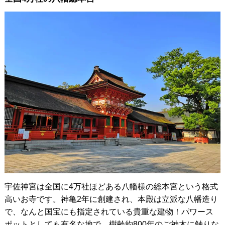
宇佐神宮は全国に4万社ほどある八幡様の総本宮という格式
高いお寺です。神亀2年に創建され、本殿は立派な八幡造り
で、なんと国宝にも指定されている貴重な建物！パワース
ポットとしても有名な地で、樹齢約800年のご神木に触りな