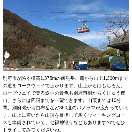
別府市が誇る標高1,375mの鶴見岳。麓から山上1,300mまで
の道をロープウェイで上がります。山上からはもちろん、
ロープウェイで登る途中の景色も別府市街からくじゅう連
山、さらには四国までを一望できます。山頂までは10分
間、別府湾から由布岳など360度のパノラマが広がっていま
す。山上に着いたら山頂を目指して歩くウィーキングコー
スも準備されていて、七福神巡りなどもありますのでぜひ
トライしてみてくださいね。