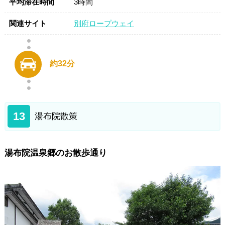
平均滞在時間
3時間
関連サイト
別府ロープウェイ
約32分
13
湯布院散策
湯布院温泉郷のお散歩通り