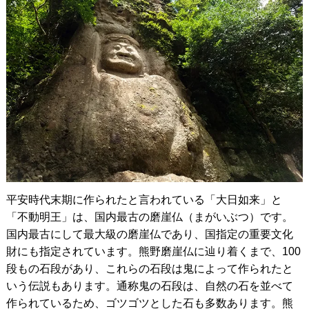
平安時代末期に作られたと言われている「大日如来」と
「不動明王」は、国内最古の磨崖仏（まがいぶつ）です。
国内最古にして最大級の磨崖仏であり、国指定の重要文化
財にも指定されています。熊野磨崖仏に辿り着くまで、100
段もの石段があり、これらの石段は鬼によって作られたと
いう伝説もあります。通称鬼の石段は、自然の石を並べて
作られているため、ゴツゴツとした石も多数あります。熊