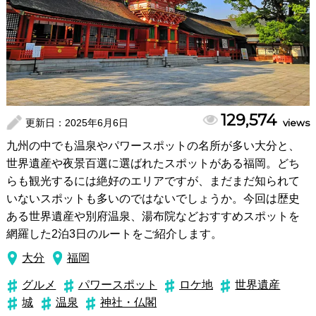
129,574
更新日：
2025年6月6日
views
九州の中でも温泉やパワースポットの名所が多い大分と、
世界遺産や夜景百選に選ばれたスポットがある福岡。どち
らも観光するには絶好のエリアですが、まだまだ知られて
いないスポットも多いのではないでしょうか。今回は歴史
ある世界遺産や別府温泉、湯布院などおすすめスポットを
網羅した2泊3日のルートをご紹介します。
大分
福岡
グルメ
パワースポット
ロケ地
世界遺産
城
温泉
神社・仏閣