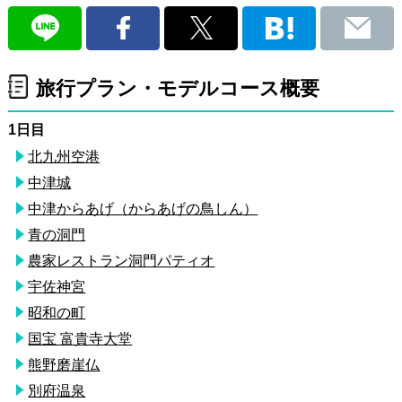
旅行プラン・モデルコース概要
1日目
北九州空港
中津城
中津からあげ（からあげの鳥しん）
青の洞門
農家レストラン洞門パティオ
宇佐神宮
昭和の町
国宝 富貴寺大堂
熊野磨崖仏
別府温泉