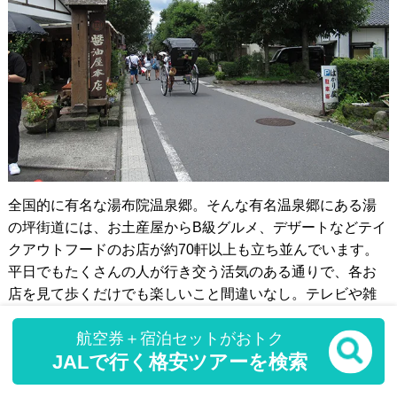
全国的に有名な湯布院温泉郷。そんな有名温泉郷にある湯
の坪街道には、お土産屋からB級グルメ、デザートなどテイ
クアウトフードのお店が約70軒以上も立ち並んでいます。
平日でもたくさんの人が行き交う活気のある通りで、各お
店を見て歩くだけでも楽しいこと間違いなし。テレビや雑
誌などのメディアでも数多く取り上げられていて見どころ
航空券＋宿泊セットがおトク
満載です。
JALで行く格安ツアーを検索
【観光地・店舗】の基本情報