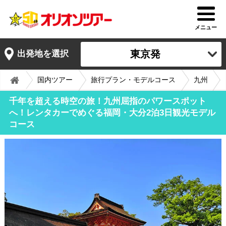
メニュー
東京発
出発地を選択
国内ツアー
旅行プラン・モデルコース
九州
千年を超える時空の旅！九州屈指のパワースポット
へ！レンタカーでめぐる福岡・大分2泊3日観光モデル
コース