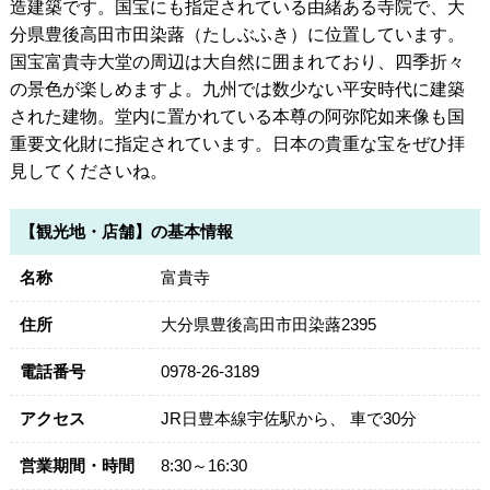
造建築です。国宝にも指定されている由緒ある寺院で、大
分県豊後高田市田染蕗（たしぶふき）に位置しています。
国宝富貴寺大堂の周辺は大自然に囲まれており、四季折々
の景色が楽しめますよ。九州では数少ない平安時代に建築
された建物。堂内に置かれている本尊の阿弥陀如来像も国
重要文化財に指定されています。日本の貴重な宝をぜひ拝
見してくださいね。
【観光地・店舗】の基本情報
名称
富貴寺
住所
大分県豊後高田市田染蕗2395
電話番号
0978-26-3189
アクセス
JR日豊本線宇佐駅から、 車で30分
営業期間・時間
8:30～16:30