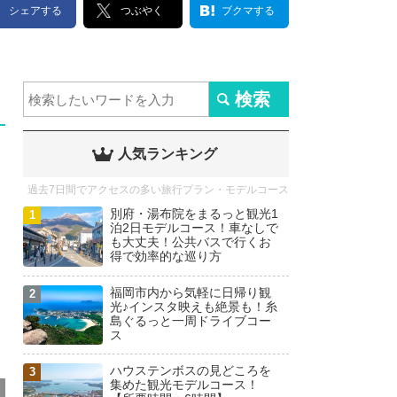
シェアする
つぶやく
ブクマする
人気ランキング
過去7日間でアクセスの多い旅行プラン・モデルコース
別府・湯布院をまるっと観光1
泊2日モデルコース！車なしで
も大丈夫！公共バスで行くお
得で効率的な巡り方
福岡市内から気軽に日帰り観
光♪インスタ映えも絶景も！糸
島ぐるっと一周ドライブコー
ス
ハウステンボスの見どころを
集めた観光モデルコース！