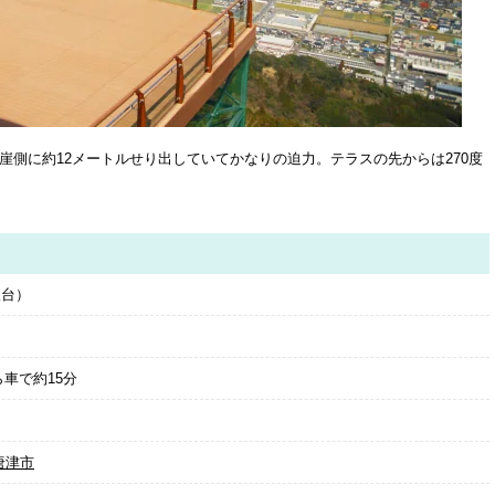
崖側に約12メートルせり出していてかなりの迫力。テラスの先からは270度
望台）
ら車で約15分
唐津市