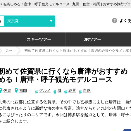
も楽しめる！唐津・呼子観光モデルコース | 九州 佐賀・福岡 | おすすめ旅行プ
よく
地
東京発
スキーツアー
JRツアー
九州
初めて佐賀県に行くなら唐津がおすすめ！海辺の絶景やグルメも楽
初めて佐賀県に行くなら唐津がおすすめ
める！唐津・呼子観光モデルコース
佐賀
福岡
グルメ
城
絶景
自然
九州の北西部に位置する佐賀県。その中でも玄界灘に面した唐津は、自
に代表されるように新鮮な海の幸も豊富。遠方からだと九州の玄関口と
るにはぴったりのエリアです。今回は博多駅を起点として、唐津・呼子
をご紹介します。