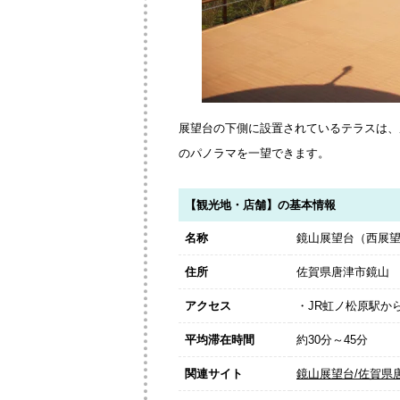
展望台の下側に設置されているテラスは、
のパノラマを一望できます。
【観光地・店舗】の基本情報
名称
鏡山展望台（西展
住所
佐賀県唐津市鏡山
アクセス
・JR虹ノ松原駅か
平均滞在時間
約30分～45分
関連サイト
鏡山展望台/佐賀県