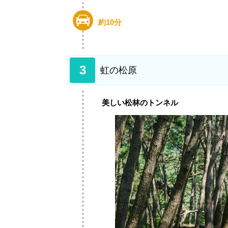
約10分
3
虹の松原
美しい松林のトンネル