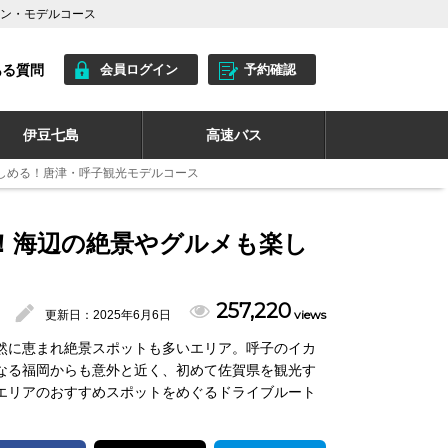
ラン・モデルコース
ある質問
会員ログイン
予約確認
伊豆七島
高速バス
しめる！唐津・呼子観光モデルコース
！海辺の絶景やグルメも楽し
257,220
views
更新日：
2025年6月6日
然に恵まれ絶景スポットも多いエリア。呼子のイカ
なる福岡からも意外と近く、初めて佐賀県を観光す
エリアのおすすめスポットをめぐるドライブルート