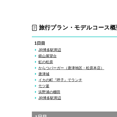
旅行プラン・モデルコース概
1日目
JR博多駅周辺
鏡山展望台
虹の松原
からつバーガー（唐津地区・松原本店）
唐津城
イカの町『呼子』でランチ
七ツ釜
浜野浦の棚田
JR博多駅周辺