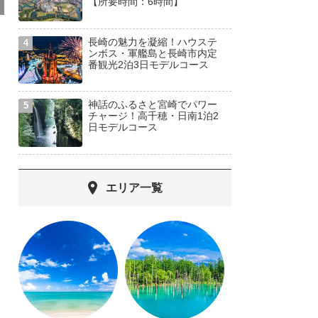
【所要時間：6時間】
長崎の魅力を凝縮！ハウステ
ンボス・軍艦島と長崎市内定
番観光2泊3日モデルコース
神話のふるさと宮崎でパワー
チャージ！高千穂・日南1泊2
日モデルコース
エリア一覧