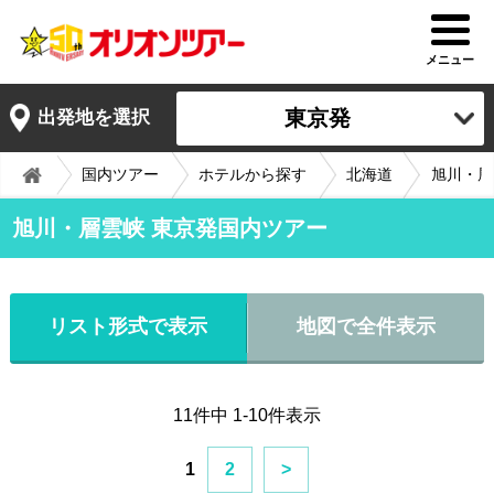
メニュー
東京発
出発地を選択
国内ツアー
ホテルから探す
北海道
旭川・層
旭川・層雲峡 東京発国内ツアー
リスト形式で表示
地図で全件表示
11件中 1-10件表示
1
2
>