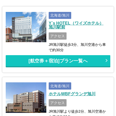
北海道/旭川
Y`s HOTEL（ワイズホテル）
旭川駅前
アクセス
JR旭川駅徒歩3分、旭川空港から車
で約30分
[航空券＋宿泊]プラン一覧へ
北海道/旭川
ホテルWBFグランデ旭川
アクセス
JR旭川駅より徒歩2分、旭川空港か