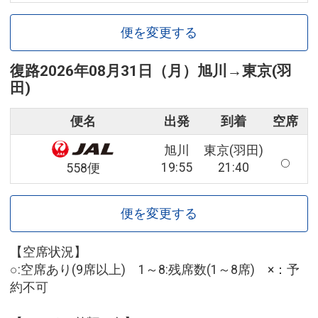
便を変更する
復路
2026年08月31日（月）
旭川
→
東京(羽
田)
便名
出発
到着
空席
旭川
東京(羽田)
19:55
21:40
558便
便を変更する
【空席状況】
○:空席あり(9席以上) 1～8:残席数(1～8席) ×：予
約不可