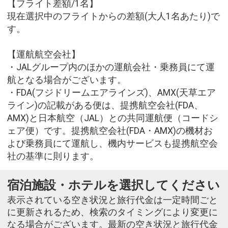
【フライト差額/1名】
現在選択中のフライトからの差額(大人1名あたり)で
す。
【運航航空会社】
・JALグループ内のほかの運航会社・乗務員にて運
航となる場合がございます。
・FDA(フジドリームエアラインズ)、AMX(天草エア
ライン)の記載がある便は、提携航空会社(FDA、
AMX)と日本航空（JAL）との共同運航便（コードシ
ェア便）です。提携航空会社(FDA・AMX)の機材お
よび乗務員にて運航し、機内サービスも提携航空会
社の基準に則ります。
宿泊施設・ホテルを選択してください
表示されている空き状況と旅行代金は一定時間ごと
に更新されるため、検索のタイミングにより変更に
なる場合がございます。最新の空き状況と旅行代金