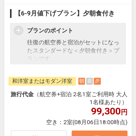
【6-9月値下げプラン】夕朝食付き
プランのポイント
往復の航空券と宿泊がセットになっ
たスタンダードな＜夕朝食付き＞プ
ランです。
フライトと宿泊を自由に組み合わせ
できるダイナミックパッケージだか
和洋室またはモダン洋室
朝
昼
夕
ら、一都市滞在はもちろん周遊旅行
にも最適！
旅行代金
（航空券+宿泊 2名1室ご利用時 大人
旅行期間中の1泊だけの宿泊や延
1名様あたり）
泊・飛び泊なども自由自在です。
99,300
円
フライトは、安心のJAL（または
空き：
2室
(08月06日18:00時点)
JALグループ）確約！フライトマイ
ル50%貯まります。