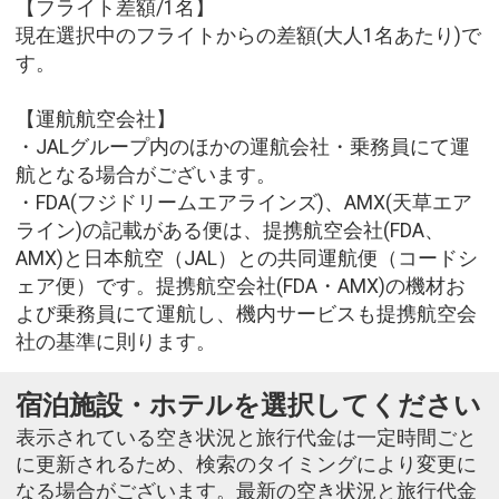
【フライト差額/1名】
現在選択中のフライトからの差額(大人1名あたり)で
す。
【運航航空会社】
・JALグループ内のほかの運航会社・乗務員にて運
航となる場合がございます。
・FDA(フジドリームエアラインズ)、AMX(天草エア
ライン)の記載がある便は、提携航空会社(FDA、
AMX)と日本航空（JAL）との共同運航便（コードシ
ェア便）です。提携航空会社(FDA・AMX)の機材お
よび乗務員にて運航し、機内サービスも提携航空会
社の基準に則ります。
宿泊施設・ホテルを選択してください
表示されている空き状況と旅行代金は一定時間ごと
に更新されるため、検索のタイミングにより変更に
なる場合がございます。最新の空き状況と旅行代金