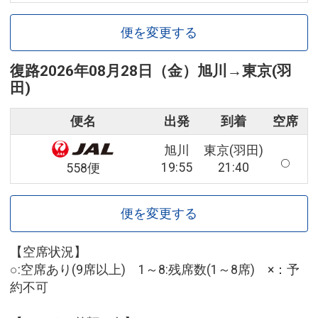
便を変更する
復路
2026年08月28日（金）
旭川
→
東京(羽
田)
便名
出発
到着
空席
旭川
東京(羽田)
19:55
21:40
558便
便を変更する
【空席状況】
○:空席あり(9席以上) 1～8:残席数(1～8席) ×：予
約不可