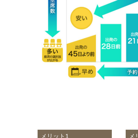
メリット1
メ