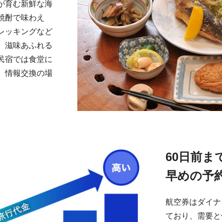
が育む新鮮な海
焼酎で味わえ
レッキングなど
、滋味あふれる
民宿では食堂に
、情報交換の場
60日前
早めの予
航空券はダイナ
ており、需要と