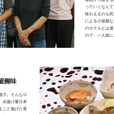
っていくなんて
味わえるのも民
による小規模な
のホテルとは違
ので、一人旅に
醍醐味
魅力。そんなロ
、水揚げ量日本
るごと揚げた香