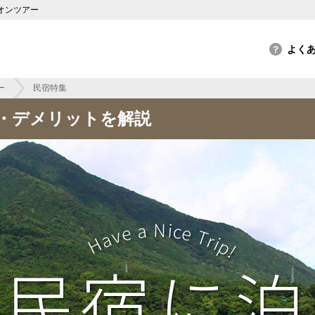
オンツアー
ー
民宿特集
・デメリットを解説
Have a Nice Trip!
の民宿に泊