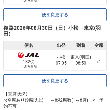
※JTA運航
便を変更する
復路
2026年08月30日（日）
小松
→
東京(羽
田)
便名
出発
到着
空席
小松
東京(羽田)
182便
07:35
08:50
※JTA運航
便を変更する
【空席状況】
○:空席あり(9席以上) 1～8:残席数(1～8席) ×：予
約不可