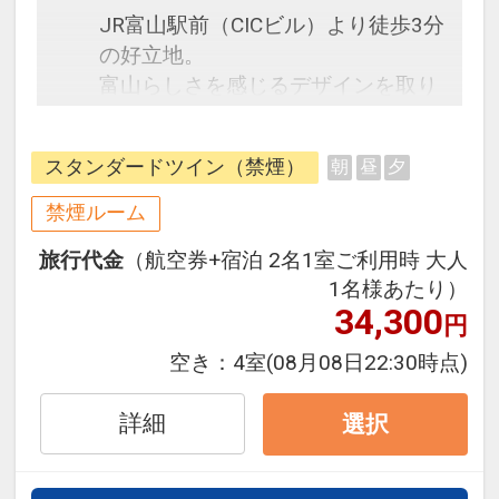
JR富山駅前（CICビル）より徒歩3分
の好立地。
富山らしさを感じるデザインを取り
入れた客室は、旅のわくわく感と、
まるで自然に囲まれているような安
スタンダードツイン（禁煙）
朝
昼
夕
らぎを感じていただけます。
禁煙ルーム
旅行代金
（航空券+宿泊 2名1室ご利用時 大人
1名様あたり）
34,300
円
空き：
4室
(08月08日22:30時点)
詳細
選択