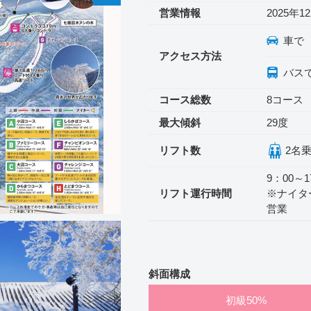
営業情報
2025年1
車で
アクセス方法
バス
コース総数
8コース
最大傾斜
29度
リフト数
2名
9：00～
リフト運行時間
※ナイター
営業
斜面構成
初級