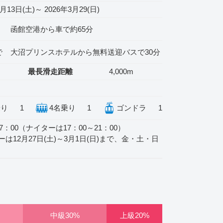
2月13日(土)～ 2026年3月29(日)
函館空港から車で約65分
で
大沼プリンスホテルから無料送迎バスで30分
最長滑走距離
4,000m
乗り
1
4名乗り
1
ゴンドラ
1
17：00（ナイターは17：00～21：00）
は12月27日(土)～3月1日(日)まで、金・土・日
中級
上級