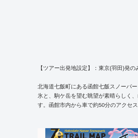
【ツアー出発地設定】：東京(羽田)発の
北海道七飯町にある函館七飯スノーパー
氷と、駒ケ岳を望む眺望が素晴らしく、山
す。函館市内から車で約50分のアクセ