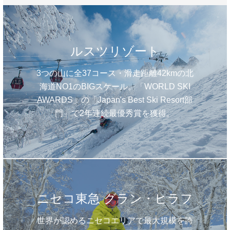
ルスツリゾート
3つの山に全37コース・滑走距離42kmの北
海道NO1のBIGスケール。「WORLD SKI
AWARDS」の「Japan's Best Ski Resort部
門」で2年連続最優秀賞を獲得。
ニセコ東急 グラン・ヒラフ
世界が認めるニセコエリアで最大規模を誇