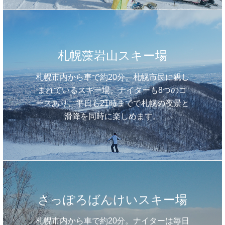
札幌藻岩山スキー場
札幌市内から車で約20分。札幌市民に親し
まれているスキー場。ナイターも8つのコ
ースあり、平日も21時までで札幌の夜景と
滑降を同時に楽しめます。
さっぽろばんけいスキー場
札幌市内から車で約20分。ナイターは毎日