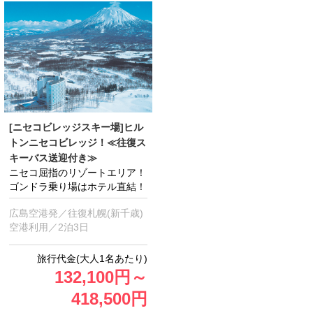
[ニセコビレッジスキー場]ヒル
トンニセコビレッジ！≪往復ス
キーバス送迎付き≫
ニセコ屈指のリゾートエリア！
ゴンドラ乗り場はホテル直結！
広島空港発／往復札幌(新千歳)
空港利用／2泊3日
132,100
円
～
418,500
円