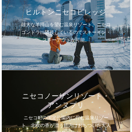
ヒルトンニセコビレッジ
雄大な羊蹄山を望む温泉リゾート。ニセコ
ゴンドラに隣接しているのでスキーイン・
スキーアウトが可能。
ニセコノーザンリゾート・
アンヌプリ
ニセコ町の国定公園内に佇む温泉リゾー
ト。北欧の香が漂う館内はおちついた大人