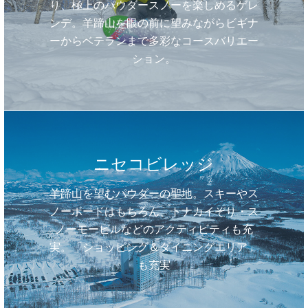
り、極上のパウダースノーを楽しめるゲレ
ンデ。羊蹄山を眼の前に望みながらビギナ
ーからベテランまで多彩なコースバリエー
ション。
ニセコビレッジ
羊蹄山を望むパウダーの聖地。スキーやス
ノーボードはもちろん、トナカイぞり・ス
ノーモービルなどのアクティビティも充
実。「ショッピング＆ダイニングエリア」
も充実