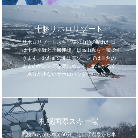
十勝サホロリゾート
サホロリゾートスキー場の山頂の晴れた日
は十勝平野と十勝連峰、日高山脈を一望で
きます。北斜面の非圧雪ゾーンでは自然の
ままのゲレンデを楽しめます。気温が低く
水分が少ないサホロパウダーを体験。
札幌国際スキー場
札幌市内から車で60分、定山渓温泉から車