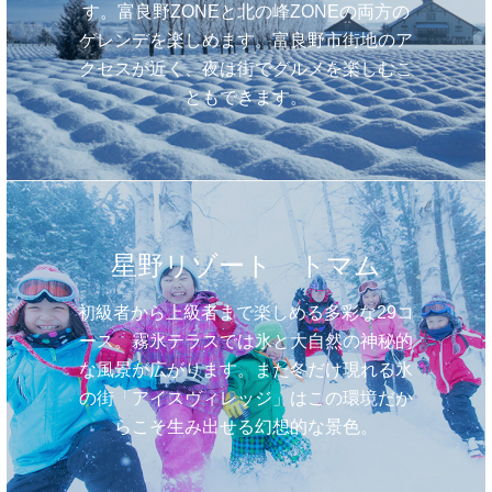
す。富良野ZONEと北の峰ZONEの両方の
ゲレンデを楽しめます。富良野市街地のア
クセスが近く、夜は街でグルメを楽しむこ
ともできます。
星野リゾート トマム
初級者から上級者まで楽しめる多彩な29コ
ース。霧氷テラスでは氷と大自然の神秘的
な風景が広がります。また冬だけ現れる氷
の街「アイスヴィレッジ」はこの環境だか
らこそ生み出せる幻想的な景色。