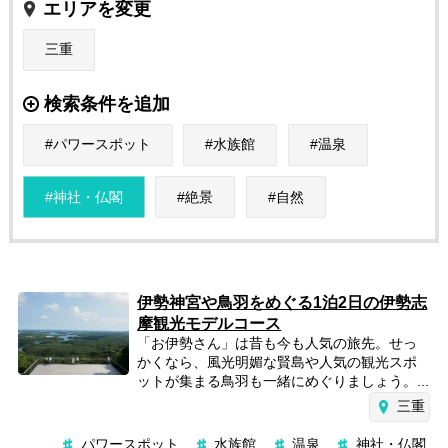
エリアを変更
三重
検索条件を追加
パワースポット
水族館
温泉
神社・仏閣
絶景
自然
伊勢神宮や鳥羽をめぐる1泊2日の伊勢志
摩観光モデルコース
「お伊勢さん」は昔も今も人気の旅先。せっ
かくなら、風光明媚な賢島や人気の観光スポ
ットが集まる鳥羽も一緒にめぐりましょう。...
三重
パワースポット
水族館
温泉
神社・仏閣