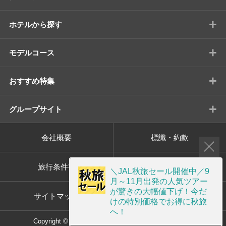
+
ホテルから探す
+
モデルコース
+
おすすめ特集
+
グループサイト
会社概要
標識・約款
旅行条件書
プライバシーポリシー
＼JAL秋旅セール開催中／9
月～11月出発の人気ツアー
が驚きの大幅値下げ！今だ
サイトマップ
画面共有サポート
けの特別価格でお得に秋旅
へ！
Copyright © ORION TOUR Co.,Ltd. All rights reserved.