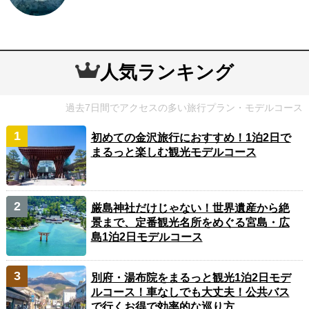
人気ランキング
過去7日間でアクセスの多い旅行プラン・モデルコース
初めての金沢旅行におすすめ！1泊2日で
まるっと楽しむ観光モデルコース
厳島神社だけじゃない！世界遺産から絶
景まで、定番観光名所をめぐる宮島・広
島1泊2日モデルコース
別府・湯布院をまるっと観光1泊2日モデ
ルコース！車なしでも大丈夫！公共バス
で行くお得で効率的な巡り方