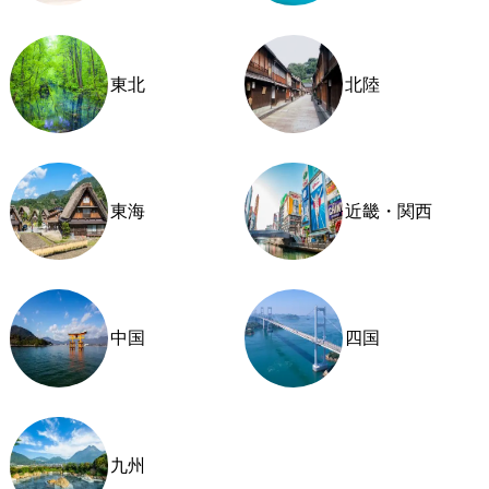
東北
北陸
東海
近畿・関西
中国
四国
九州