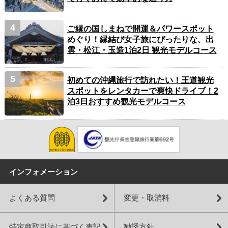
ご縁の国しまねで開運＆パワースポット
めぐり！縁結び女子旅にぴったりな、出
雲・松江・玉造1泊2日 観光モデルコース
初めての沖縄旅行で訪れたい！王道観光
スポットをレンタカーで爽快ドライブ！2
泊3日おすすめ観光モデルコース
インフォメーション
よくある質問
変更・取消料
特定商取引法に基づく表記
勧誘方針