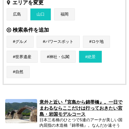
エリアを変更
広島
山口
福岡
検索条件を追加
グルメ
パワースポット
ロケ地
世界遺産
神社・仏閣
絶景
自然
意外と近い『宮島から錦帯橋』。一日で
まわるならここだけは行っておきたい宮
島・岩国モデルコース
日本三名橋のひとつで5連のアーチが美しい国
内屈指の木造橋『錦帯橋』。なんだか遠そう