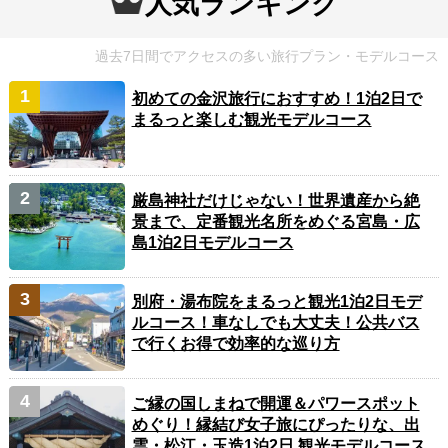
人気ランキング
過去7日間でアクセスの多い旅行プラン・モデルコース
初めての金沢旅行におすすめ！1泊2日で
まるっと楽しむ観光モデルコース
厳島神社だけじゃない！世界遺産から絶
景まで、定番観光名所をめぐる宮島・広
島1泊2日モデルコース
別府・湯布院をまるっと観光1泊2日モデ
ルコース！車なしでも大丈夫！公共バス
で行くお得で効率的な巡り方
ご縁の国しまねで開運＆パワースポット
めぐり！縁結び女子旅にぴったりな、出
雲・松江・玉造1泊2日 観光モデルコース