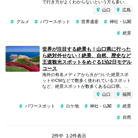
で行き方がよくわからないという方も多い...
山口
広島
グルメ
パワースポット
世界遺産
神社・仏閣
絶景
世界が注目する絶景も！山口県に行った
ら絶対外せない！絶景、自然、歴史など
王道観光スポットをめぐる1泊2日モデル
コース
海外の有名メディアから火がついた絶景スポ
ットやCMなどで数多く使われているスポット
など、絶景スポットが数多くある山口県。...
山口
福岡
パワースポット
ロケ地
神社・仏閣
絶景
自然
2
件中
1
-
2
件表示