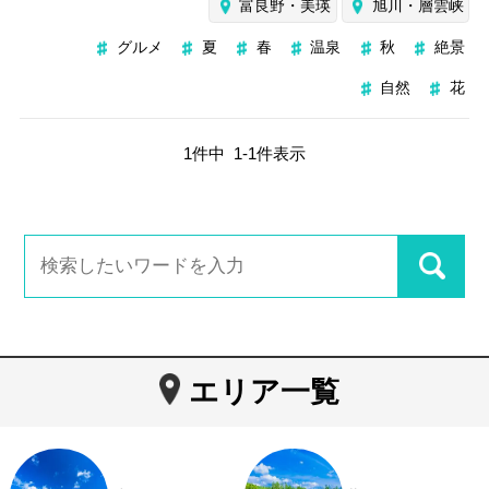
富良野・美瑛
旭川・層雲峡
グルメ
夏
春
温泉
秋
絶景
自然
花
1
件中
1
-
1
件表示
エリア一覧