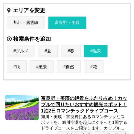
エリアを変更
旭川・層雲峡
富良野・美瑛
検索条件を追加
グルメ
夏
春
温泉
秋
絶景
自然
花
富良野・美瑛の絶景をふたり占め！カッ
プルで回りたいおすすめ観光スポット！
1泊2日ロマンチックドライブコース
旭川・美瑛・富良野にあるロマンチックなス
ポットを、旭川空港を起点にぐるっと1周する
ドライブコースをご紹介します。カップル...