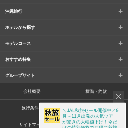
+
沖縄旅行
+
ホテルから探す
+
モデルコース
+
おすすめ特集
+
グループサイト
会社概要
標識・約款
旅行条件書
プライバシーポリシー
＼JAL秋旅セール開催中／9
月～11月出発の人気ツアー
が驚きの大幅値下げ！今だ
サイトマップ
画面共有サポート
けの特別価格でお得に秋旅