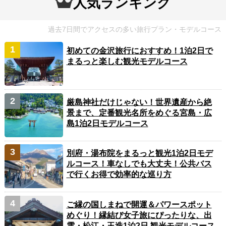
人気ランキング
過去7日間でアクセスの多い旅行プラン・モデルコース
初めての金沢旅行におすすめ！1泊2日で
まるっと楽しむ観光モデルコース
厳島神社だけじゃない！世界遺産から絶
景まで、定番観光名所をめぐる宮島・広
島1泊2日モデルコース
別府・湯布院をまるっと観光1泊2日モデ
ルコース！車なしでも大丈夫！公共バス
で行くお得で効率的な巡り方
ご縁の国しまねで開運＆パワースポット
めぐり！縁結び女子旅にぴったりな、出
雲・松江・玉造1泊2日 観光モデルコース