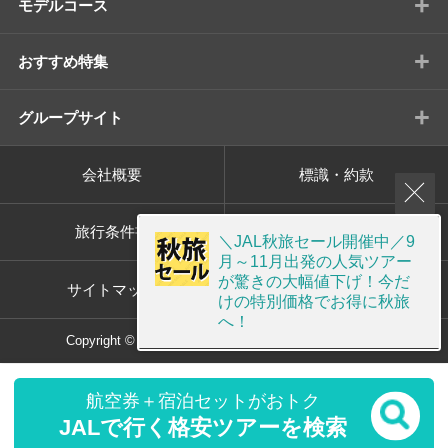
+
モデルコース
+
おすすめ特集
+
グループサイト
会社概要
標識・約款
旅行条件書
プライバシーポリシー
＼JAL秋旅セール開催中／9
月～11月出発の人気ツアー
が驚きの大幅値下げ！今だ
サイトマップ
画面共有サポート
けの特別価格でお得に秋旅
へ！
Copyright © ORION TOUR Co.,Ltd. All rights reserved.
航空券＋宿泊セットがおトク
JALで行く格安ツアーを検索