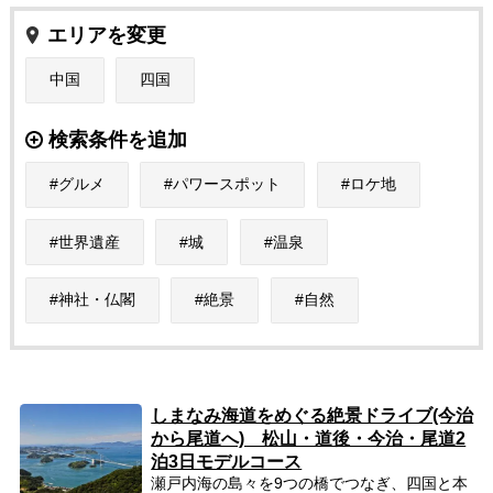
エリアを変更
中国
四国
検索条件を追加
グルメ
パワースポット
ロケ地
世界遺産
城
温泉
神社・仏閣
絶景
自然
しまなみ海道をめぐる絶景ドライブ(今治
から尾道へ) 松山・道後・今治・尾道2
泊3日モデルコース
瀬戸内海の島々を9つの橋でつなぎ、四国と本