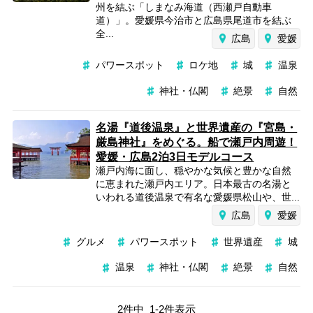
州を結ぶ「しまなみ海道（西瀬戸自動車
道）」。愛媛県今治市と広島県尾道市を結ぶ
全...
広島
愛媛
パワースポット
ロケ地
城
温泉
神社・仏閣
絶景
自然
名湯『道後温泉』と世界遺産の『宮島・
厳島神社』をめぐる。船で瀬戸内周遊！
愛媛・広島2泊3日モデルコース
瀬戸内海に面し、穏やかな気候と豊かな自然
に恵まれた瀬戸内エリア。日本最古の名湯と
いわれる道後温泉で有名な愛媛県松山や、世...
広島
愛媛
グルメ
パワースポット
世界遺産
城
温泉
神社・仏閣
絶景
自然
2
件中
1
-
2
件表示