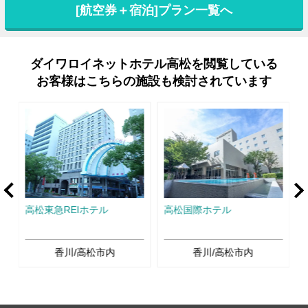
[航空券＋宿泊]プラン一覧へ
ダイワロイネットホテル高松を閲覧している
お客様はこちらの施設も検討されています
rev
Ne
高松東急REIホテル
高松国際ホテル
香川/高松市内
香川/高松市内