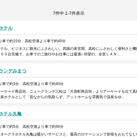
7件中 1-7件表示
ホテル
り車で約15分、高松空港より車で約40分
ホテル、ビジネスに観光にふさわしい。四国の表玄関、高松にふさわしく便利さと機
００台完備で、お車でのご旅行やお仕事には最適♪ 待望の、全室ＬＡＮ…
ランデみまつ
り車で約3分、高松空港より車で約40分
アーケード商店街。ニューグランデ三松は「片原町商店街」よりアーケードを出て真
温泉ホテルとして「昔ながらの気取らず、アットホームな雰囲気で温泉をゆ…
ホテル丸亀
り車で約5分、高松空港より車で約50分
。オークラホテル丸亀は暖かいサービスと、最高のロケーションで皆様をおもてなし