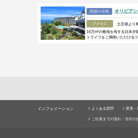
オリビアン
四国/小豆島
アクセス
土庄港より車
16万m²の敷地を有する日本
トライフをご満喫いただける
インフォメーション
よくある質問
変更・
ご出発までの流れ・当日の