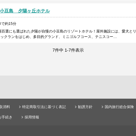
小豆島 夕陽ヶ丘ホテル
で約15分
夕陽百選にも選ばれた夕陽が自慢の小豆島のリゾートホテル！屋外施設には、愛犬と
ドックランをはじめ、多目的グランド、ミニゴルフコース、テニスコー…
7件中 1-7件表示
取消料
特定商取引法に基づく表記
勧誘方針
国内旅行総合保険
お手続き
採用情報