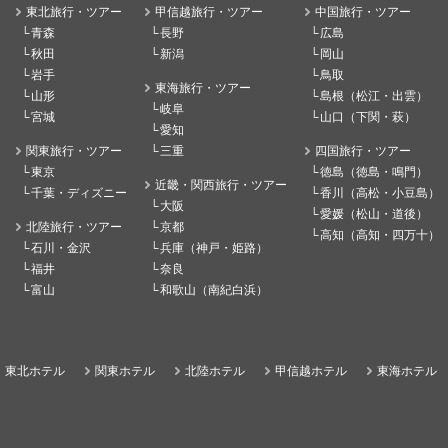
東北旅行・ツアー
甲信越旅行・ツアー
中国旅行・ツアー
青森
長野
広島
秋田
新潟
岡山
岩手
鳥取
東海旅行・ツアー
山形
島根（松江・出雲）
岐阜
宮城
山口（下関・萩）
愛知
関東旅行・ツアー
三重
四国旅行・ツアー
東京
徳島（徳島・鳴門）
近畿・関西旅行・ツアー
千葉・ディズニー
香川（高松・小豆島）
大阪
愛媛（松山・道後）
北陸旅行・ツアー
京都
高知（高知・四万十）
石川・金沢
兵庫（神戸・姫路）
福井
奈良
富山
和歌山（南紀白浜）
東北ホテル
関東ホテル
北陸ホテル
甲信越ホテル
東海ホテル