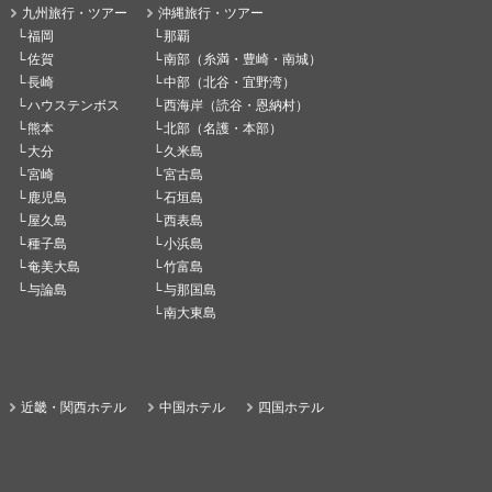
九州旅行・ツアー
沖縄旅行・ツアー
福岡
那覇
佐賀
南部（糸満・豊崎・南城）
長崎
中部（北谷・宜野湾）
ハウステンボス
西海岸（読谷・恩納村）
熊本
北部（名護・本部）
大分
久米島
宮崎
宮古島
鹿児島
石垣島
屋久島
西表島
種子島
小浜島
奄美大島
竹富島
与論島
与那国島
南大東島
近畿・関西ホテル
中国ホテル
四国ホテル