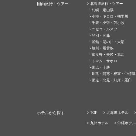
国内旅行・ツアー
北海道旅行・ツアー
札幌・定山渓
小樽・キロロ・朝里川
千歳・夕張・苫小牧
ニセコ・ルスツ
登別・洞爺
函館・湯の川・大沼
旭川・層雲峡
富良野・美瑛・旭岳
トマム・サホロ
帯広・十勝
釧路・阿寒・根室・中標津
網走・北見・知床・羅臼
ホテルから探す
TOP
北海道ホテル
九州ホテル
沖縄ホテル