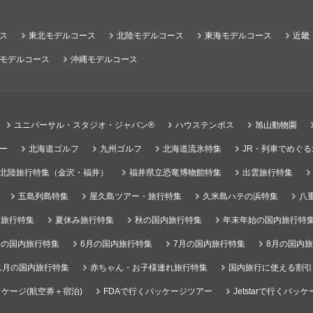
ス
東北モデルコース
北陸モデルコース
東海モデルコース
近畿
モデルコース
沖縄モデルコース
ユニバーサル・スタジオ・ジャパン®
ハウステンボス
旭山動物園
ー
北海道ゴルフ
九州ゴルフ
北海道流氷特集
JR・列車でめぐ
北陸旅行特集（金沢・福井）
福井県立恐竜博物館特集
出雲旅行特集
五島列島特集
屋久島ツアー・旅行特集
久米島ハテの浜特集
八
）旅行特集
夏休み旅行特集
秋の国内旅行特集
年末年始の国内旅行特
月の国内旅行特集
6月の国内旅行特集
7月の国内旅行特集
8月の国内
1月の国内旅行特集
赤ちゃん・お子様連れ旅行特集
国内旅行に使える割引
ケージ(航空券＋宿泊)
FDAで行くパッケージツアー
Jetstarで行くパッ