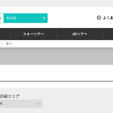
よく
地
東京発
スキーツアー
JRツアー
香川
詳細エリア