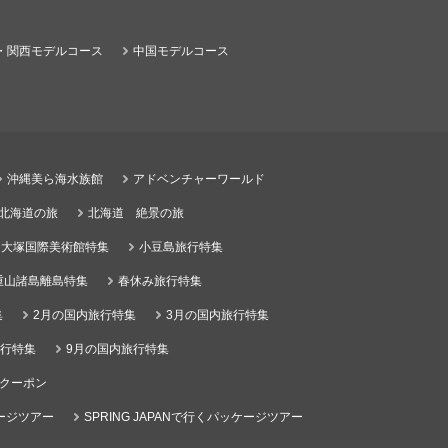
・関西モデルコース
中国モデルコース
沖縄美ら海水族館
アドベンチャーワールド
る北海道の旅
北海道 絶景の旅
大塚国際美術館特集
小豆島旅行特集
重山諸島離島特集
春休み旅行特集
集
2月の国内旅行特集
3月の国内旅行特集
旅行特集
9月の国内旅行特集
クーポン
ケージツアー
SPRING JAPANで行くパッケージツアー