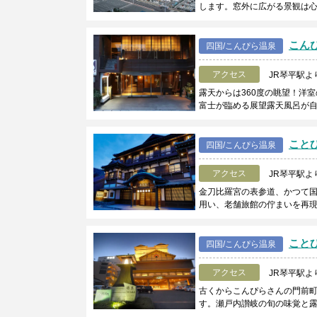
します。窓外に広がる景観は
こん
四国/こんぴら温泉
アクセス
JR琴平駅よ
露天からは360度の眺望！洋
富士が臨める展望露天風呂が
ことひ
四国/こんぴら温泉
アクセス
JR琴平駅よ
金刀比羅宮の表参道、かつて
用い、老舗旅館の佇まいを再現
こと
四国/こんぴら温泉
アクセス
JR琴平駅よ
古くからこんぴらさんの門前
す。瀬戸内讃岐の旬の味覚と