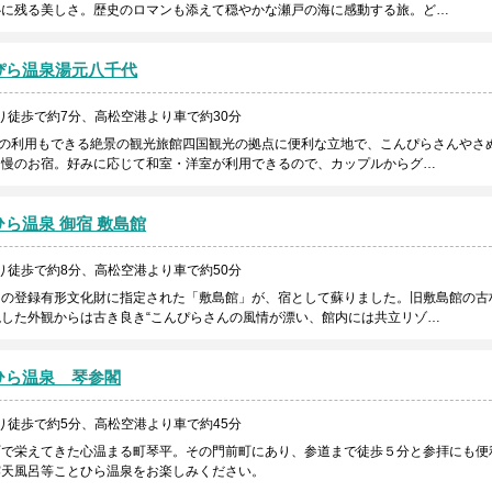
心に残る美しさ。歴史のロマンも添えて穏やかな瀬戸の海に感動する旅。ど…
ぴら温泉湯元八千代
り徒歩で約7分、高松空港より車で約30分
室の利用もできる絶景の観光旅館四国観光の拠点に便利な立地で、こんぴらさんやさ
自慢のお宿。好みに応じて和室・洋室が利用できるので、カップルからグ…
ら温泉 御宿 敷島館
り徒歩で約8分、高松空港より車で約50分
国の登録有形文化財に指定された「敷島館」が、宿として蘇りました。旧敷島館の古
した外観からは古き良き“こんぴらさんの風情が漂い、館内には共立リゾ…
ひら温泉 琴参閣
り徒歩で約5分、高松空港より車で約45分
町で栄えてきた心温まる町琴平。その門前町にあり、参道まで徒歩５分と参拝にも便
露天風呂等ことひら温泉をお楽しみください。