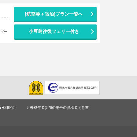
[航空券＋宿泊]プラン一覧へ
小豆島往復フェリー付き
リゾー
（HS損保）
未成年者参加の場合の親権者同意書