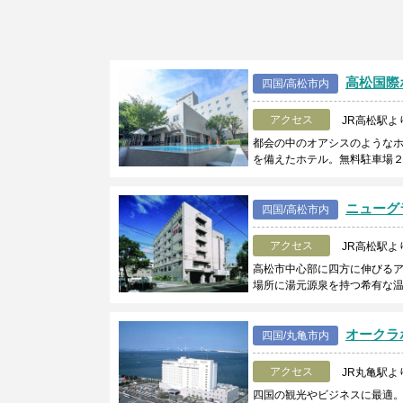
高松国際
四国/高松市内
アクセス
JR高松駅よ
都会の中のオアシスのような
を備えたホテル。無料駐車場２
ニューグ
四国/高松市内
アクセス
JR高松駅よ
高松市中心部に四方に伸びる
場所に湯元源泉を持つ希有な
オークラ
四国/丸亀市内
アクセス
JR丸亀駅よ
四国の観光やビジネスに最適