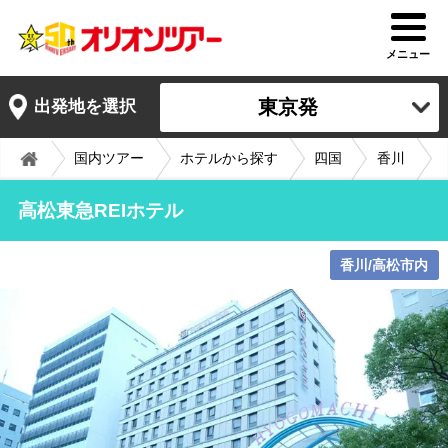
メニュー
東京発
出発地を選択
国内ツアー
ホテルから探す
四国
香川
高松東急REIホテル
香川/高松市内