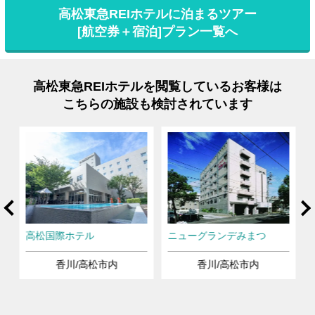
高松東急REIホテルに泊まるツアー
[航空券＋宿泊]プラン一覧へ
高松東急REIホテルを閲覧しているお客様は
こちらの施設も検討されています
rev
Ne
高松国際ホテル
ニューグランデみまつ
香川/高松市内
香川/高松市内