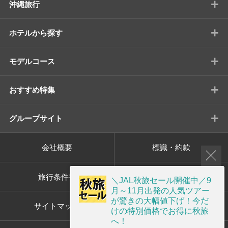
+
沖縄旅行
+
ホテルから探す
+
モデルコース
+
おすすめ特集
+
グループサイト
会社概要
標識・約款
旅行条件書
プライバシーポリシー
＼JAL秋旅セール開催中／9
月～11月出発の人気ツアー
が驚きの大幅値下げ！今だ
サイトマップ
画面共有サポート
けの特別価格でお得に秋旅
へ！