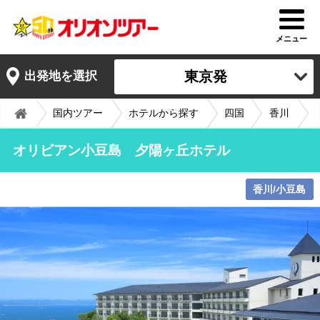
メニュー
東京発
出発地を選択
国内ツアー
ホテルから探す
四国
香川
オリビアン小豆島 夕陽ヶ丘ホテル
香川/小豆島