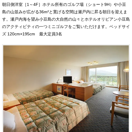
朝日側洋室［1～4F］ホテル所有のゴルフ場（ショート9H）や小豆
島の山並みが広がる36m²と寛げる空間は瀬戸内に昇る朝日を迎えま
す。瀬戸内海を望み小豆島の大自然の山々とホテルオリビアン小豆島
のアクティビティの一つミニゴルフをご覧いただけます。ベッドサイ
ズ 120cm×195cm 最大定員3名