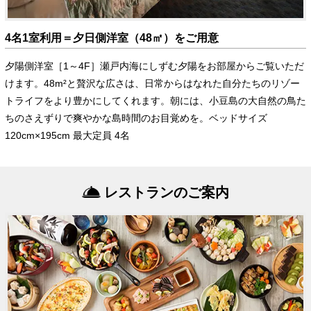
4名1室利用＝夕日側洋室（48㎡）をご用意
夕陽側洋室［1～4F］瀬戸内海にしずむ夕陽をお部屋からご覧いただ
けます。48m²と贅沢な広さは、日常からはなれた自分たちのリゾー
トライフをより豊かにしてくれます。朝には、小豆島の大自然の鳥た
ちのさえずりで爽やかな島時間のお目覚めを。ベッドサイズ
120cm×195cm 最大定員 4名
レストランのご案内