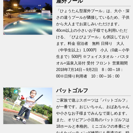
屋外プール
「ひょうたん型屋外プール」は、大小・深
さの違うプールが隣接しているため、子供
から大人までお楽しみいただけます。
40cm以上の小さいお子様でも利用いただ
ける、「ぴよぴよプール」も併設しており
ます。料金 宿泊者 無料 日帰り 大人
（中学生以上）1,000円 小人（0歳～小学
生まで）500円 ※フェイスタオル・バスタ
オル+温泉入浴付 受付 フロント 営業期間
2018年7月14日～9月2日 8：00～18：
00※日帰り利用者 10：00～16：00
パットゴルフ
ご家族で遊ぶスポーツは「パットゴルフ」
が一番です。おじいちゃん、おばあちゃん
や小さなお子様までみんなで楽しめます。
また、オリビアン小豆島のパットゴルフは
18ホールと本格的。ミニゴルフの本番にそ
なえたパッティング練習にも最適です。時