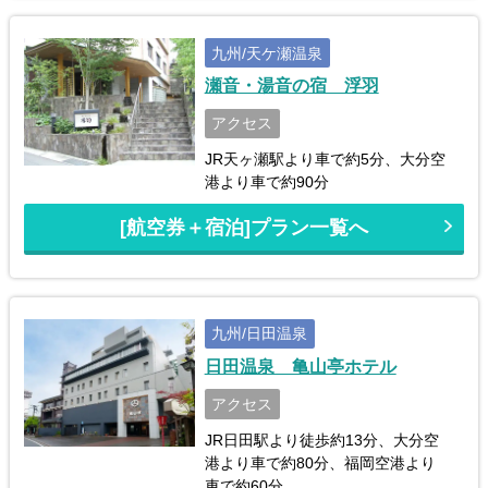
九州/天ケ瀬温泉
瀬音・湯音の宿 浮羽
アクセス
JR天ヶ瀬駅より車で約5分、大分空
港より車で約90分
[航空券＋宿泊]プラン一覧へ
九州/日田温泉
日田温泉 亀山亭ホテル
アクセス
JR日田駅より徒歩約13分、大分空
港より車で約80分、福岡空港より
車で約60分