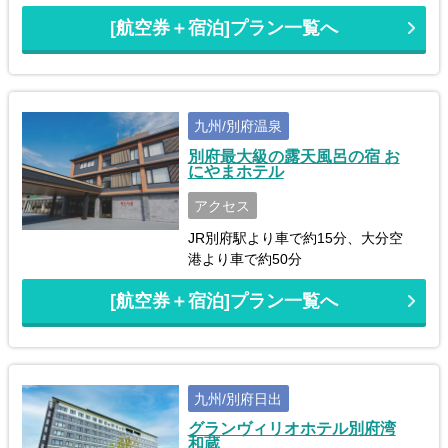
[航空券＋宿泊]プラン一覧へ
九州/別府温泉
別府最大級の露天風呂の宿 お
にやまホテル
アクセス
JR別府駅より車で約15分、大分空
港より車で約50分
[航空券＋宿泊]プラン一覧へ
九州/別府日出
グランヴィリオホテル別府湾
和蔵