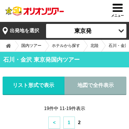
メニュー
東京発
出発地を選択
国内ツアー
ホテルから探す
北陸
石川・金沢
石川・金沢 東京発国内ツアー
リスト形式で表示
地図で全件表示
19件中 11-19件表示
<
1
2