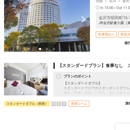
北陸
石川
金沢
In 15:00 / Out 11:
金沢市昭和町16-
JR金沢駅兼六園（
駐車場あり
駅徒歩
旅
【スタンダードプラン】食事なし 
プランのポイント
【スタンダードダブル】
スタンダードフロアのスタンダードダブル
囲気が見事に調和した室内。疲れを癒すゆ
時をお過ごしください。
旅
朝
昼
夕
スタンダードダブル（禁煙）
禁煙ルーム
【施設案内】
<ペストリ―ショップ>
パティシエがケーキを目の前で仕上げる様
<フローリスト>
生花やブリザードフラワー、小物のお店。