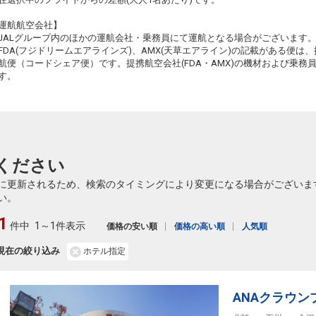
19
※JT
運航航空会社】
JALグループ内のほかの運航会社・乗務員にて運航となる場合がございます
FDA(フジドリームエアラインズ)、AMX(天草エアライン)の記載がある便は、提
航便（コードシェア便）です。提携航空会社(FDA・AMX)の機材および乗
す。
19
ください
に更新されるため、検索のタイミングにより変更になる場合がございま
い。
1
件中
1～1件表示
価格の安い順
価格の高い順
人気順
現在の絞り込み
ホテル指定
ANAクラウ