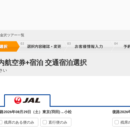
 金沢ツアー一覧
国内航空券+宿泊 交通宿泊選択
さい
東京(羽田)
小松
+4,200円
07:10
08:10
183便
クラスJを利用する
+15,200円
3
東京(羽田)
小松
+6,600円
185便
09:20
10:20
※JTA運航
路
2026年08月29日（土）
東京(羽田)
→
小松
復路
202
クラスJを利用する
+17,600円
7
残席のある便のみ
直行便のみ
残席
東京(羽田)
小松
+7,900円
187便