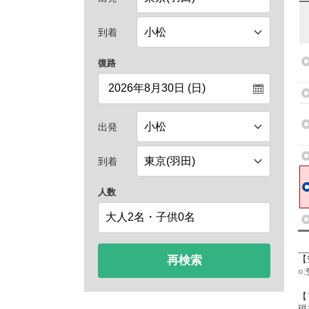
到着
復路
出発
到着
人数
再検索
【
○
【
現