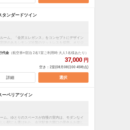
ル。
スタンダードツイン
。
ルーム。「金沢エレガンス」をコンセプトにデザイン
定評のあるシモンズ社製のマットレスを採用。オリジ
テージ」とともに、快適な睡眠をサポートいたしま
行代金
（航空券+宿泊 2名1室ご利用時 大人1名様あたり）
37,000
円
空き：
2室
(08月08日00:45時点)
子を見ることができる。
詳細
選択
スーペリアツイン
ル。
。
ーム。ゆとりのスペースが自慢の室内は、モダンなイ
しい駅にも選ばれた、金沢駅兼六園口の景色もお楽し