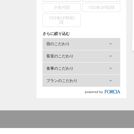
夕食付
[
0
]
1泊2食(夕朝)
[
0
]
1泊3食(夕朝昼)
[
0
]
さらに絞り込む
宿のこだわり
客室のこだわり
食事のこだわり
プランのこだわり