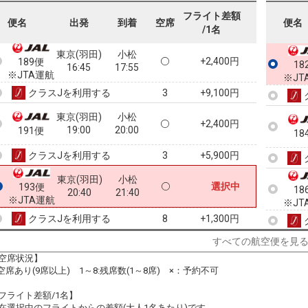
13:00
14:05
※JTA運航
フライト差額
便名
出発
到着
空席
便名
/1名
クラスJを利用する
+17,600円
5
東京(羽田)
小松
+2,400円
189便
18
16:45
17:55
※JTA運航
※JT
クラスJを利用する
+9,100円
3
東京(羽田)
小松
+2,400円
19:00
20:00
191便
18
クラスJを利用する
+5,900円
3
東京(羽田)
小松
選択中
193便
18
20:40
21:40
※JTA運航
※JT
クラスJを利用する
+1,300円
8
すべての航空便を見
18
空席状況】
※JT
:空席あり(9席以上) 1～8:残席数(1～8席) ×：予約不可
フライト差額/1名】
在選択中のフライトからの差額(大人1名あたり)です。