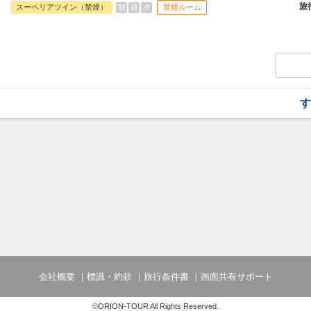
旅
朝
昼
夕
スーペリアツイン（禁煙）
禁煙ルーム
【施設案内】
<ペストリ―ショップ>
パティシエがケーキを目の前で仕上げる様
<フローリスト>
生花やブリザードフラワー、小物のお店。
【アクセス】
す
JR金沢駅の間近にあり、立地の良いホテ
観光やビジネスでの宿泊に適した場所です
会社概要
標識・約款
旅行条件書
画面共有サポート
©ORION-TOUR All Rights Reserved.