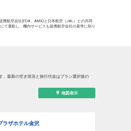
8
+7,900円
0便
18:35
19:55
A運航
。
クラスJを利用する
+30,400円
携航空会社(FDA、AMX)と日本航空（JAL）との共同
務員にて運航し、機内サービスも提携航空会社の基準に則り
小松
東京(羽田)
+2,300円
20:40
21:50
2便
クラスJを利用する
+3,600円
2
す。最新の空き状況と旅行代金はプラン選択後の
地図表示
ンプラザホテル金沢