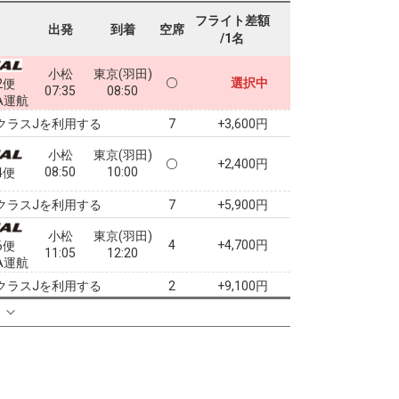
フライト差額
出発
到着
空席
/1名
小松
東京(羽田)
選択中
2便
07:35
08:50
A運航
クラスJを利用する
+3,600円
7
小松
東京(羽田)
+2,400円
08:50
10:00
4便
クラスJを利用する
+5,900円
7
小松
東京(羽田)
4
+4,700円
6便
11:05
12:20
A運航
クラスJを利用する
+9,100円
2
る
小松
東京(羽田)
2
+6,600円
8便
14:45
16:05
A運航
クラスJを利用する
+17,600円
7
小松
東京(羽田)