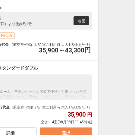
00
3
地図
東口）より徒歩約1分
5分以内
行代金
（航空券+宿泊 2名1室ご利用時 大人1名様あたり）
35,900～43,300
円
スタンダードダブル
ルーム。モダンシックな内装で便利さと追いついた雰
とり幅のベッド。観光に、ビジネスに、安らかなひと
行代金
（航空券+宿泊 2名1室ご利用時 大人1名様あたり）
35,900
円
空き：
4室
(08月08日00:45時点)
子を見ることができる。
詳細
選択