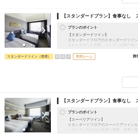
【アクセス】
JR金沢駅の間近にあり、立地の良いホテ
【スタンダードプラン】食事なし 
観光やビジネスでの宿泊に適した場所です
プランのポイント
【スタンダードツイン】
スタンダードフロアのスタンダードツイン
されたモダンな空間。ベッドには寝心地に
ナル快眠プログラム「スリープ・アドバン
す。
旅
朝
昼
夕
スタンダードツイン（禁煙）
禁煙ルーム
【施設案内】
<ペストリ―ショップ>
パティシエがケーキを目の前で仕上げる様
<フローリスト>
生花やブリザードフラワー、小物のお店。
【アクセス】
【スタンダードプラン】食事なし 
JR金沢駅の間近にあり、立地の良いホテ
観光やビジネスでの宿泊に適した場所です
プランのポイント
【スーペリアツイン】
スタンダードフロアのスーペリアツインル
ンテリアに包まれた快適な空間。世界の美
みいただけます。