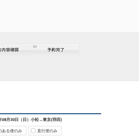
6年08月30日（日）
小松
→
東京(羽田)
のある便のみ
直行便のみ