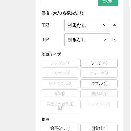
検索
価格（大人1名様あたり）
下限
円
上限
円
部屋タイプ
シングル
[
0
]
ツイン
[
1
]
トリプル
[
0
]
フォース
[
0
]
セミダブル
[
0
]
ダブル
[
1
]
和室
[
0
]
和洋室
[
0
]
洋室または和室
メゾネット
[
0
]
[
0
]
食事
食事なし
[
1
]
朝食付
[
1
]