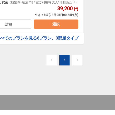
行代金
（航空券+宿泊 2名1室ご利用時 大人1名様あたり）
39,200
円
空き：
8室
(08月08日00:45時点)
子を見ることができる。
詳細
選択
べてのプランを見る
6プラン、3部屋タイプ
ル。
。
1