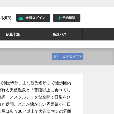
ある質問
会員ログイン
予約確認
伊豆七島
高速バス
石川・金沢/金沢市内
で徒歩5分。主な観光名所まで徒歩圏内
ばれる天然温泉と「普段以上に食べてし
好評。ノスタルジックな空間で日常をひ
れた瞬間、どこか懐かしい雰囲気が非日
屋は広々30㎡以上で大正ロマンの雰囲