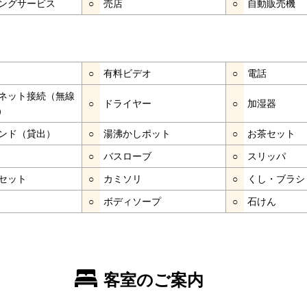
ングサービス
○
売店
○
自動販売機
○
有料ビデオ
○
電話
ネット接続（無線
○
ドライヤー
○
加湿器
）
ンド（貸出）
○
湯沸かしポット
○
お茶セット
○
バスローブ
○
スリッパ
セット
○
カミソリ
○
くし・ブラシ
○
ボディソープ
○
石けん
客室のご案内