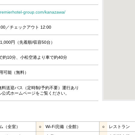
.premierhotel-group.com/kanazawa/
:00／チェックアウト 12:00
,000円（先着順/収容50台）
で約10分、小松空港より車で約40分
』利用可能（無料）
無料送迎バス（定時制/予約不要）運行あり
ル公式ホームページをご覧ください。
ム（全室）
○
Wi-Fi完備（全館）
○
レストラン