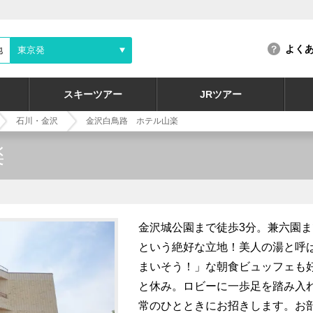
よく
地
東京発
スキーツアー
JRツアー
石川・金沢
金沢白鳥路 ホテル山楽
楽
金沢城公園まで徒歩3分。兼六園ま
という絶好な立地！美人の湯と呼
まいそう！」な朝食ビュッフェも
と休み。ロビーに一歩足を踏み入
常のひとときにお招きします。お部