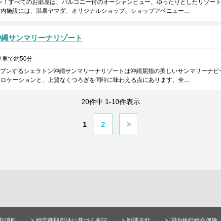
プン！すべてのお部屋は、バルコニー付のオーシャンビュー。ゆったりとしたリゾー
館内施設には、温泉ヤマダ、オリジナルショップ、ショップアベニュー…
沖縄サンマリーナリゾート
車で約50分
オープンするシェラトン沖縄サンマリーナリゾートは沖縄屈指の美しいサンマリーナビ
るロケーションと、上質なくつろぎを同時に味わえる点にあります。全…
20件中 1-10件表示
1
2
>
取消料
特定商取引法に基づく表記
勧誘方針
国内旅行総合保険