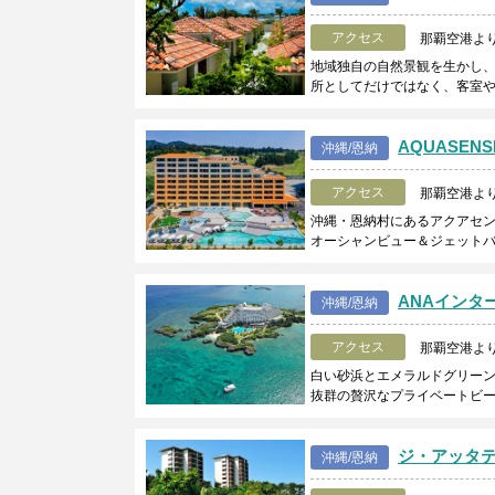
アクセス
那覇空港よ
地域独自の自然景観を生かし
所としてだけではなく、客室
AQUASENSE
沖縄/恩納
アクセス
那覇空港よ
沖縄・恩納村にあるアクアセン
オーシャンビュー＆ジェットバ
ANAインタ
沖縄/恩納
アクセス
那覇空港よ
白い砂浜とエメラルドグリー
抜群の贅沢なプライベートビ
ジ・アッタテ
沖縄/恩納