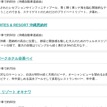
り車で約60分（沖縄自動車道経由）
配されたレセプションやインフィニティプール、青く輝く東シナ海を臨む開放的なテ
わうことのできる、ステイゲストのためだけのプライベートリゾート。夕暮れ…
SUITES & RESORT 沖縄恩納村
り車で約50分（沖縄自動車道経由）
ン！沖縄・恩納村の高台に位置し、静寂と開放感を愉しむ大人のためのウェルネスリゾ
イート仕様で、最大の自慢はリビングから続く奥行き3mの広大なテ…
パークホテル谷茶ベイ
車で約70分
沢なロケーション、白浜が800ｍ続く天然のビーチ。オーシャンビューを望めるお
ィビティ、年中楽しめる温水プールそして多彩なレストランやバー、年中通…
 リゾート オキナワ
車で約60分