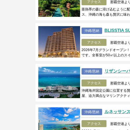
アクセス
那覇空港よ
亜熱帯の森に溶け込むように
ス、沖縄の海も森も贅沢に味
BLISSTIA 
沖縄/恩納
アクセス
那覇空港よ
2026年7月グランドオープ
です。全客室が50㎡以上のス
リザンシー
沖縄/恩納
アクセス
那覇空港より
沖縄海岸国定公園に位置する贅
屋、迫力満点なマリンアクテ
ルネッサンス
沖縄/恩納
アクセス
那覇空港より