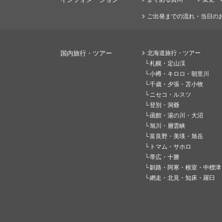
ご出発までの流れ・当日の
国内旅行・ツアー
北海道旅行・ツアー
札幌・定山渓
小樽・キロロ・朝里川
千歳・夕張・苫小牧
ニセコ・ルスツ
登別・洞爺
函館・湯の川・大沼
旭川・層雲峡
富良野・美瑛・旭岳
トマム・サホロ
帯広・十勝
釧路・阿寒・根室・中標津
網走・北見・知床・羅臼