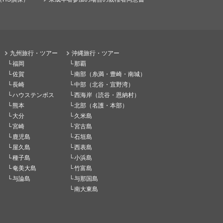
九州旅行・ツアー
沖縄旅行・ツアー
福岡
那覇
佐賀
南部（糸満・豊崎・南城）
長崎
中部（北谷・宜野湾）
ハウステンボス
西海岸（読谷・恩納村）
熊本
北部（名護・本部）
大分
久米島
宮崎
宮古島
鹿児島
石垣島
屋久島
西表島
種子島
小浜島
奄美大島
竹富島
与論島
与那国島
南大東島