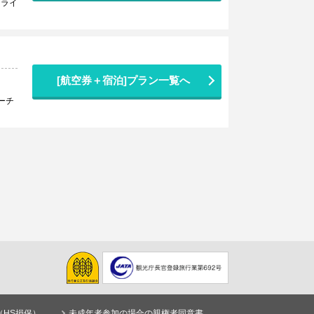
トライ
[航空券＋宿泊]プラン一覧へ
ーチ
（HS損保）
未成年者参加の場合の親権者同意書