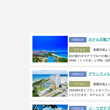
ホテル日航
沖縄/読谷
アクセス
那覇空港より
目の前のオキナワブルーの海
Alivio（くつろぎ）とVi
グランドメ
沖縄/読谷
アクセス
那覇空港より
2024年4月リブランドオー
いただけます。ホテルより「ざ
ジ・ウザテラ
沖縄/読谷