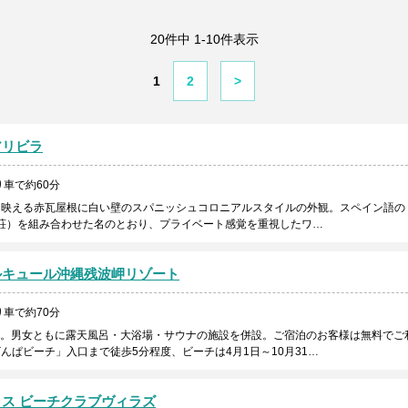
20件中 1-10件表示
1
2
>
アリビラ
車で約60分
に映える赤瓦屋根に白い壁のスパニッシュコロニアルスタイルの外観。スペイン語の
lla（別荘）を組み合わせた名のとおり、プライベート感覚を重視したワ…
ルキュール沖縄残波岬リゾート
車で約70分
プン。男女ともに露天風呂・大浴場・サウナの施設を併設。ご宿泊のお客様は無料でご
んぱビーチ」入口まで徒歩5分程度、ビーチは4月1日～10月31…
ス ビーチクラブヴィラズ