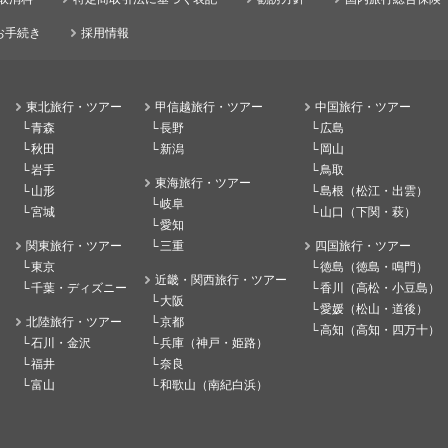
お手続き
採用情報
東北旅行・ツアー
甲信越旅行・ツアー
中国旅行・ツアー
青森
長野
広島
秋田
新潟
岡山
岩手
鳥取
東海旅行・ツアー
山形
島根（松江・出雲）
岐阜
宮城
山口（下関・萩）
愛知
関東旅行・ツアー
三重
四国旅行・ツアー
東京
徳島（徳島・鳴門）
近畿・関西旅行・ツアー
千葉・ディズニー
香川（高松・小豆島）
大阪
愛媛（松山・道後）
北陸旅行・ツアー
京都
高知（高知・四万十）
石川・金沢
兵庫（神戸・姫路）
福井
奈良
富山
和歌山（南紀白浜）