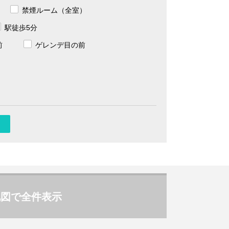
禁煙ルーム（全室）
駅徒歩5分
前
ゲレンデ目の前
地図で全件表示