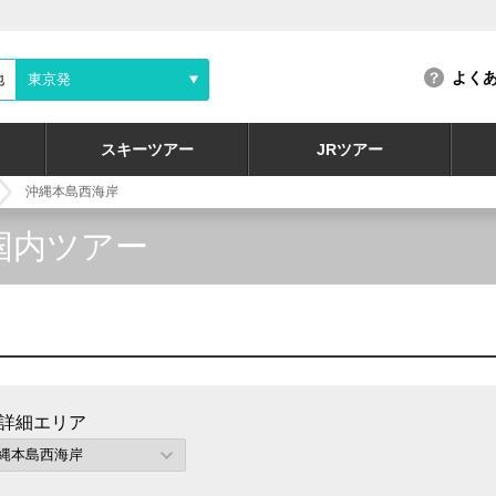
よく
地
東京発
スキーツアー
JRツアー
沖縄本島西海岸
国内ツアー
詳細エリア