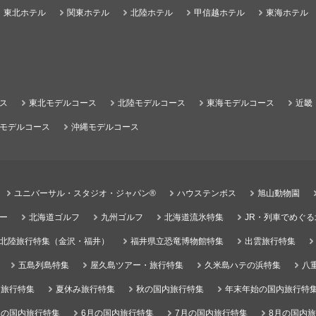
東北ホテル
関東ホテル
北陸ホテル
甲信越ホテル
東海ホテル
ス
東北モデルコース
北陸モデルコース
東海モデルコース
近畿
モデルコース
沖縄モデルコース
ユニバーサル・スタジオ・ジャパン®
ハウステンボス
旭山動物園
ー
北海道ゴルフ
九州ゴルフ
北海道流氷特集
JR・列車でめぐ
北陸旅行特集（金沢・福井）
福井県立恐竜博物館特集
出雲旅行特集
五島列島特集
屋久島ツアー・旅行特集
久米島ハテの浜特集
八
）旅行特集
夏休み旅行特集
秋の国内旅行特集
年末年始の国内旅行特
月の国内旅行特集
6月の国内旅行特集
7月の国内旅行特集
8月の国内