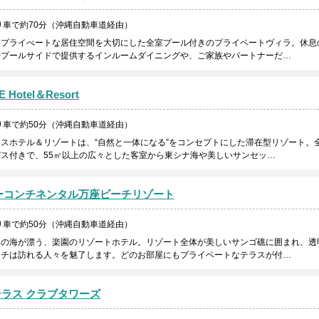
り車で約70分（沖縄自動車道経由）
、プライべートな居住空間を大切にした全室プール付きのプライベートヴィラ。休息
やプールサイドで提供するインルームダイニングや、ご家族やパートナーだ…
 Hotel＆Resort
り車で約50分（沖縄自動車道経由）
スホテル＆リゾートは、“自然と一体になる”をコンセプトにした滞在型リゾート。
ス付きで、55㎡以上の広々とした客室から東シナ海や美しいサンセッ…
ーコンチネンタル万座ビーチリゾート
り車で約50分（沖縄自動車道経由）
ンの海が漂う、楽園のリゾートホテル。リゾート全体が美しいサンゴ礁に囲まれ、透
ーチは訪れる人々を魅了します。どのお部屋にもプライベートなテラスが付…
ラス クラブタワーズ