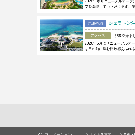
2020年春リニューアルオー
フを満喫していただけます。
シェラトン
沖縄/恩納
アクセス
那覇空港より
2026年6月にリニューアル
を目の前に望む開放感あふれ
インフォメーション
よくある質問
変更・