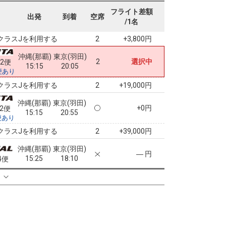
沖縄(那覇)
東京(羽田)
フライト差額
2
+32,200円
8便
出発
到着
空席
14:50
20:05
/1名
便あり
クラスJを利用する
+3,800円
2
沖縄(那覇)
東京(羽田)
2
選択中
62便
15:15
20:05
便あり
クラスJを利用する
+19,000円
2
沖縄(那覇)
東京(羽田)
+0円
62便
15:15
20:55
便あり
クラスJを利用する
+39,000円
2
沖縄(那覇)
東京(羽田)
― 円
15:25
18:10
4便
クラスJを利用する
― 円
る
沖縄(那覇)
東京(羽田)
― 円
15:40
18:20
2便
クラスJを利用する
― 円