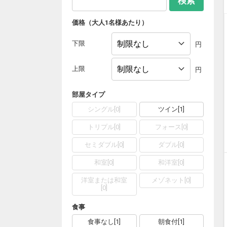
検索
価格（大人1名様あたり）
下限
円
上限
円
部屋タイプ
シングル
[
0
]
ツイン
[
1
]
トリプル
[
0
]
フォース
[
0
]
セミダブル
[
0
]
ダブル
[
0
]
和室
[
0
]
和洋室
[
0
]
洋室または和室
メゾネット
[
0
]
[
0
]
食事
食事なし
[
1
]
朝食付
[
1
]