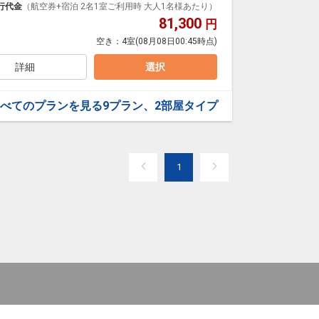
行代金
（航空券+宿泊 2名1室ご利用時 大人1名様あたり）
81,300
円
空き：
4室
(08月08日00:45時点)
トラン
ングをご用意しております。
詳細
選択
べてのプランを見る
9プラン、2部屋タイプ
1