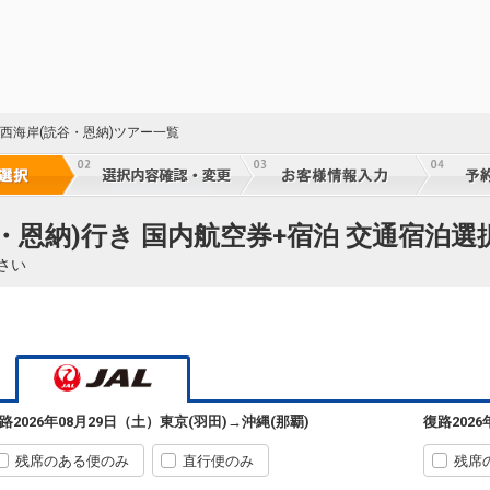
13:45
17:40
乗継便あり
90
クラスJを利用する
+9,700円
5
東京(羽田)
沖縄(那覇)
+5,900円
321便
13:45
18:55
乗継便あり
 西海岸(読谷・恩納)ツアー一覧
91
クラスJを利用する
+9,700円
東京(羽田)
沖縄(那覇)
+8,100円
13:55
16:25
917便
5
谷・恩納)行き 国内航空券+宿泊 交通宿泊選
クラスJを利用する
+11,900円
8
乗継
さい
東京(羽田)
沖縄(那覇)
6
+1,900円
15:10
17:40
919便
5
クラスJを利用する
+2,700円
3
乗継
東京(羽田)
沖縄(那覇)
5
+800円
15:55
18:20
921便
路
2026年08月29日（土）
東京(羽田)
→
沖縄(那覇)
復路
202
91
クラスJを利用する
+1,500円
8
残席のある便のみ
直行便のみ
残席
東京(羽田)
沖縄(那覇)
2
+800円