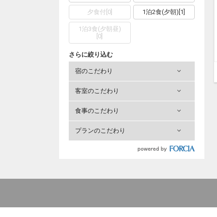
夕食付
[
0
]
1泊2食(夕朝)
[
1
]
1泊3食(夕朝昼)
[
0
]
さらに絞り込む
宿のこだわり
客室のこだわり
食事のこだわり
プランのこだわり