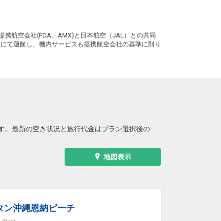
沖縄(那覇)
東京(羽田)
― 円
17:50
20:25
6便
。
携航空会社(FDA、AMX)と日本航空（JAL）との共同
クラスJを利用する
+40,700円
3
務員にて運航し、機内サービスも提携航空会社の基準に則り
沖縄(那覇)
東京(羽田)
― 円
0便
18:25
22:45
便あり
クラスJを利用する
+15,500円
4
沖縄(那覇)
東京(羽田)
+34,900円
18:45
21:20
8便
す。最新の空き状況と旅行代金はプラン選択後の
クラスJを利用する
+38,700円
沖縄(那覇)
東京(羽田)
+33,700円
地図表示
19:25
22:00
0便
クラスJを利用する
+37,600円
沖縄(那覇)
東京(羽田)
― 円
20:30
23:00
2便
タン沖縄恩納ビーチ