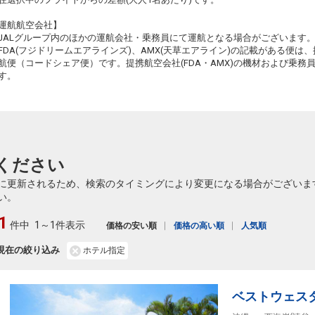
運航航空会社】
91
JALグループ内のほかの運航会社・乗務員にて運航となる場合がございます
FDA(フジドリームエアラインズ)、AMX(天草エアライン)の記載がある便は、提
航便（コードシェア便）です。提携航空会社(FDA・AMX)の機材および乗
す。
6
乗継
ください
91
に更新されるため、検索のタイミングにより変更になる場合がございま
い。
1
件中
1～1件表示
価格の安い順
価格の高い順
人気順
92
現在の絞り込み
ホテル指定
92
ベストウェス