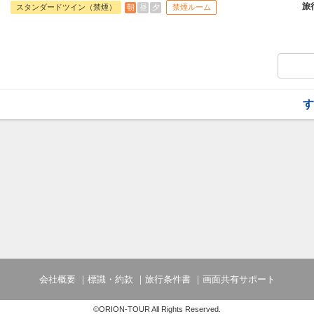
お過ごしいただけます。
旅
朝
昼
夕
スタンダードツイン（禁煙）
禁煙ルーム
●朝食●
明るく開放感のあるオーシャンビューレス
沖縄の旬の食材を盛り込んだ多彩なバイキ
時間 7:00～10:30(ラストイン10:00)
す
会社概要
標識・約款
旅行条件書
画面共有サポート
©ORION-TOUR All Rights Reserved.