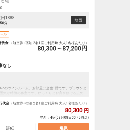
クラスJを利用する
+36,400円
・恩納)
00
田1888
地図
50分
プール
行代金
（航空券+宿泊 2名1室ご利用時 大人1名様あたり）
80,300～87,200
円
事なし
30㎡のツインルーム。お部屋は全室1階です。ブラウンと
囲気が特徴の客室です。ゆっくりとお寛ぎ頂ける広め
。窓からは自然を眺め、心地よい癒しを感じながらお
行代金
（航空券+宿泊 2名1室ご利用時 大人1名様あたり）
80,300
円
空き：
4室
(08月08日00:45時点)
詳細
選択