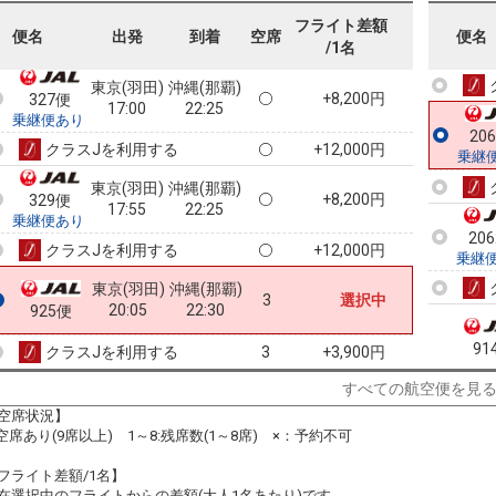
16:55
19:25
923便
フライト差額
5
便名
出発
到着
空席
便名
/1名
クラスJを利用する
+1,500円
3
乗継
東京(羽田)
沖縄(那覇)
+8,200円
327便
17:00
22:25
乗継便あり
20
クラスJを利用する
+12,000円
乗継
東京(羽田)
沖縄(那覇)
+8,200円
329便
17:55
22:25
乗継便あり
20
クラスJを利用する
+12,000円
乗継
東京(羽田)
沖縄(那覇)
3
選択中
20:05
22:30
925便
91
クラスJを利用する
+3,900円
3
すべての航空便を見
空席状況】
:空席あり(9席以上) 1～8:残席数(1～8席) ×：予約不可
98
フライト差額/1名】
在選択中のフライトからの差額(大人1名あたり)です。