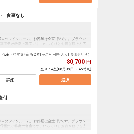
ン 食事なし
30㎡のツインルーム。お部屋は全室1階です。ブラウン
雰囲気が特徴の客室です。ゆっくりとお寛ぎ頂ける広
備。窓からは自然を眺め、心地よい癒しを感じながら
行代金
（航空券+宿泊 2名1室ご利用時 大人1名様あたり）
80,700
円
空き：
4室
(08月08日00:45時点)
詳細
選択
食付
30㎡のツインルーム。お部屋は全室1階です。ブラウン
雰囲気が特徴の客室です。ゆっくりとお寛ぎ頂ける広
備。窓からは自然を眺め、心地よい癒しを感じながら