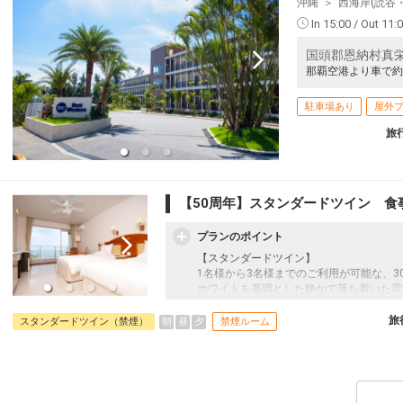
沖縄
西海岸(読谷
In 15:00 / Out 11:
国頭郡恩納村真栄
那覇空港より車で約
駐車場あり
屋外
旅
【50周年】スタンダードツイン 食
プランのポイント
【スタンダードツイン】
1名様から3名様までのご利用が可能な、
ホワイトを基調とした静かで落ち着いた雰
のバスルームやシモンズ社製ベットを完備
過ごしいただけます。
旅
朝
昼
夕
スタンダードツイン（禁煙）
禁煙ルーム