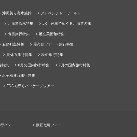
沖縄美ら海水族館
アドベンチャーワールド
北海道流氷特集
JR・列車でめぐる北海道の旅
出雲旅行特集
足立美術館特集
五島列島特集
屋久島ツアー・旅行特集
夏休み旅行特集
秋の旅行特集
行特集
6月の国内旅行特集
7月の国内旅行特集
・お子様連れ旅行特集
FDAで行くパッケージツアー
夜行バス
伊豆七島ツアー