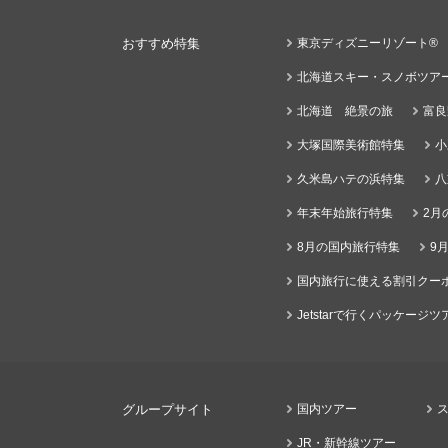
おすすめ特集
東京ディズニーリゾート®
北海道スキー・スノボツア
北海道 絶景の旅
富良
大塚国際美術館特集
小
久米島ハテの浜特集
八
年末年始旅行特集
2月
8月の国内旅行特集
9
国内旅行に使える割引クー
Jetstarで行くパッケージツ
グループサイト
国内ツアー
JR・新幹線ツアー