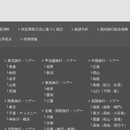
取消料
特定商取引法に基づく表記
勧誘方針
国内旅行総合保険
お手続き
採用情報
東北旅行・ツアー
甲信越旅行・ツアー
中国旅行・ツアー
青森
長野
広島
秋田
新潟
岡山
岩手
鳥取
東海旅行・ツアー
山形
島根（松江・出雲）
岐阜
宮城
山口（下関・萩）
愛知
関東旅行・ツアー
三重
四国旅行・ツアー
東京
徳島（徳島・鳴門）
近畿・関西旅行・ツアー
千葉・ディズニー
香川（高松・小豆島）
大阪
神奈川・横浜
愛媛（松山・道後）
京都
高知（高知・四万十）
北陸旅行・ツアー
兵庫（神戸・姫路）