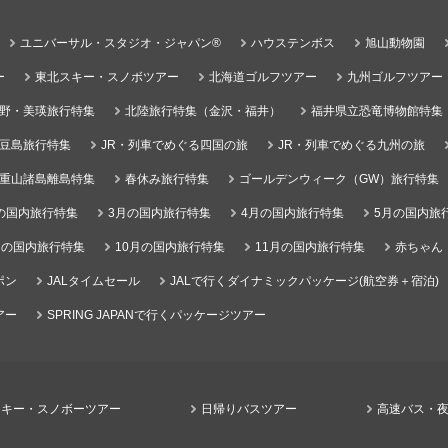
ユニバーサル・スタジオ・ジャパン®
ハウステンボス
旭山動物園
ー
東北スキー・スノボツアー
北海道ゴルフツアー
九州ゴルフツアー
野・美瑛旅行特集
北陸旅行特集（金沢・福井）
福井県立恐竜博物館特集
豆島旅行特集
JR・列車でめぐる四国の旅
JR・列車でめぐる九州の旅
重山諸島離島特集
春休み旅行特集
ゴールデンウィーク（GW）旅行特集
の国内旅行特集
3月の国内旅行特集
4月の国内旅行特集
5月の国内旅
月の国内旅行特集
10月の国内旅行特集
11月の国内旅行特集
赤ちゃん
ポン
JALタイムセール
JALで行くダイナミックパッケージ(航空券＋宿泊)
アー
SPRING JAPANで行くパッケージツアー
スキー・スノボーツアー
日帰りバスツアー
高速バス・