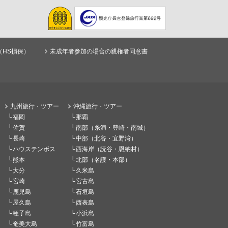
（HS損保）
未成年者参加の場合の親権者同意書
九州旅行・ツアー
沖縄旅行・ツアー
福岡
那覇
佐賀
南部（糸満・豊崎・南城）
長崎
中部（北谷・宜野湾）
ハウステンボス
西海岸（読谷・恩納村）
熊本
北部（名護・本部）
大分
久米島
宮崎
宮古島
鹿児島
石垣島
屋久島
西表島
種子島
小浜島
奄美大島
竹富島