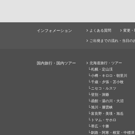
インフォメーション
よくある質問
変更・
ご出発までの流れ・当日の
国内旅行・国内ツアー
北海道旅行・ツアー
札幌・定山渓
小樽・キロロ・朝里川
千歳・夕張・苫小牧
ニセコ・ルスツ
登別・洞爺
函館・湯の川・大沼
旭川・層雲峡
富良野・美瑛・旭岳
トマム・サホロ
帯広・十勝
釧路・阿寒・根室・中標津