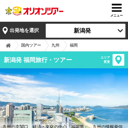
メニュー
新潟発
出発地を選択
国内ツアー
九州
福岡
エリア
新潟発 福岡旅行・ツアー
変更
九州の玄関口、経済・文化の中心「福岡県」。九州の情報発信