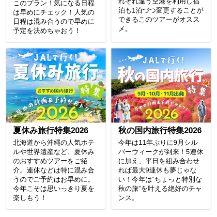
れぞれ違う空港を利用し宿
このプラン！気になる日程
泊も1泊づつ変更することが
は早めにチェック！人気の
できるこのツアーがオスス
日程は混み合うので早めに
メ。
予定を決めちゃおう！
夏休み旅行特集2026
秋の国内旅行特集2026
北海道から沖縄の人気ホテ
今年は11年ぶりに9月シル
ルや世界遺産など、夏休み
バーウィークが到来！5連休
のおすすめツアーをご紹
に加え、平日を組み合わせ
介。連休などは特に混み合
れば最大9連休も夢じゃな
うのでご予約はお早めに。
い！今年は“ちょっと特別な
今年こそは思いっきり夏を
秋の旅”を叶える絶好のチャ
楽しもう！
ンス。