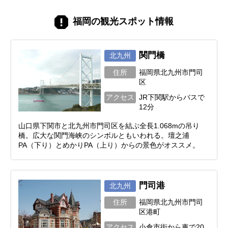
ロのツアーコーディネーターが、2026年の
最新トレンドから地元で愛され続ける定番
福岡の観光スポット情報
スポットまで、福岡の魅力を存分に味わえ
る観光地を一つずつ厳選してご紹介しま
す。あなたの旅を彩るヒントが、きっとこ
こに見つかります。
関門橋
北九州
住所
福岡県北九州市門司
区
アクセス
JR下関駅からバスで
12分
山口県下関市と北九州市門司区を結ぶ全長1.068mの吊り
橋。広大な関門海峡のシンボルともいわれる。壇之浦
PA（下り）とめかりPA（上り）からの景色がオススメ。
門司港
北九州
住所
福岡県北九州市門司
区港町
アクセス
小倉市街から車で20