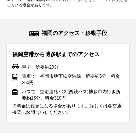
っている場合があります。
気候・服装
気候・服装
気候・服装
気候・服装
気候・服装
気候・服装
気候・服装
気候・服装
気候・服装
スプリング
ダウン
ダウン
ダウン
ニット
コート
コート
コート
コート
カーディガン
カーディガン
ニット
半袖シャツ
ジャケット
ジャケット
ジャケット
長袖シャツ
ワンピース
ジャケット
ジャケット
ジャケット
コート
11月の九州地方は秋が深まり、紅葉が美しい観光シーズンと
12月の九州地方は冬の寒さが本格化し、平均気温は約9℃、
1月の九州地方は冬の真っ只中で、平均気温は約7℃、最低気
2月の九州地方も冬らしい寒さが続きますが、少しずつ日差
3月の九州地方は春の訪れを感じる季節で、平均気温は10℃
4月の九州地方は春本番で、桜が満開となる絶好の観光シー
5月の九州地方は初夏の爽やかな気候で、観光にも最適な季
6月の九州地方は梅雨の時期に入り、雨の日が多くなりま
7月の九州地方は本格的な夏の暑さが始まり、平均気温は
福岡のアクセス・移動手段
なります。平均気温は約14℃で、日中は穏やかで過ごしやす
最低気温が5℃以下になる日もあります。厚手のコートやダウ
温は0℃近くまで下がる日もあります。厚手のコートやダウン
しが感じられる日も増えてきます。平均気温は約8℃で、寒暖
前後です。寒暖差が残るため、薄手のダウンジャケットやト
ズンです。平均気温は15℃程度で、日中は過ごしやすい陽気
節です。平均気温は20℃前後で、日中は25℃近くまで上がる
す。平均気温は24℃前後で、湿度が高く蒸し暑さを感じる日
30℃近くまで上がります。湿度も高いため、服装は軽くて通
いですが、朝晩は冷え込む日が増えます。服装には厚手のカ
ンジャケットで寒さを防ぎましょう。インナーにはヒートテ
ジャケットを必ず用意し、防寒対策をしっかり行いましょ
差が大きいため、重ね着ができる服装がおすすめです。ダウ
レンチコートを活用すると便利です。インナーには長袖シャ
が続きますが、朝晩は涼しさを感じることもあります。この
暖かい日もあります。服装には薄手のカーディガンや軽いジ
もあります。服装には通気性が良い薄手のシャツやブラウ
気性の良いTシャツやリネン素材の服を選び、涼しさを重視
福岡空港から博多駅までのアクセス
ーディガンや軽めのコートを用意し、寒さをしのぐ工夫が必
ックやフリース素材を取り入れてしっかり防寒対策をしてく
う。インナーにはヒートテックやフリース素材の服を取り入
ンジャケットや厚手のコートを基本に、セーターや長袖シャ
ツや薄手のセーターを選び、重ね着で調整できる服装が適し
時期の服装には、薄手のジャケットやカーディガンが適して
ャケットを選び、日中は半袖シャツや軽めのパンツ、スカー
ス、軽めのパンツを選び、湿気対策として速乾性のある素材
してください。ショートパンツやスカートで快適なスタイル
要です。インナーにはセーターやタートルネックを選び、暖
ださい。マフラーや手袋、ニット帽などの防寒小物を活用
れて、体を暖かく保つことが大切です。また、手袋やマフラ
ツをインナーに選びましょう。冷え込みが厳しい朝晩には、
ています。日中は暖かく感じる日も多いので、軽めのカーデ
います。インナーには長袖シャツやブラウスを合わせ、重ね
トで快適に過ごせます。ただし、朝晩は涼しく感じることが
を活用するのがおすすめです。また、防水性の高いレインジ
を楽しむのがおすすめです。日中の強い日差しを避けるため
車で 所要約20分
かさを確保しましょう。足元には防寒性のあるスニーカーや
し、冷たい風から体を守る工夫が重要です。観光地ではクリ
ー、ニット帽で寒さを和らげましょう。足元は防寒性の高い
手袋やマフラーを着用して防寒対策を強化してください。観
ィガンを持ち歩くと安心です。九州地方では桜が咲き始める
着で気温に合わせた調整を心がけましょう。観光地では歩き
あるため、脱ぎ着しやすい服装がおすすめです。また、紫外
ャケットや折りたたみ傘を必ず持参してください。靴は防水
に、帽子やサングラス、日焼け止めをしっかりと活用しまし
電車で 福岡市地下鉄空港線 所要約5分、料金
ショートブーツがおすすめです。また、ストールや手袋を携
スマスイルミネーションや年末のイベントが多く開催される
ブーツや滑りにくいソールのスニーカーを選ぶと快適です。
光中に暖かい飲み物を携帯するなど、快適に過ごす工夫も重
観光地もあり、明るい色の服装で春らしい装いを楽しむこと
やすいスニーカーを履くと快適です。また、突然の雨に備え
線対策として帽子や日焼け止めを携帯すると安心です。観光
加工されたスニーカーやレインシューズを選ぶことで、雨の
ょう。冷房対策に薄手のカーディガンやストールを持参しま
260円
帯して、紅葉狩りや夜間観光にも快適に過ごせる準備をしま
ため、長時間歩く場合にも快適な防寒靴を選びましょう。寒
九州地方の都市部では風が強い日もあるため、風を通しにく
要です。九州地方市内の観光には歩きやすいスニーカーがお
ができます。動きやすさと季節感を意識して、快適な旅を演
て折りたたみ傘を持参しましょう。春の九州地方を満喫する
名所を巡る際は、動きやすいスニーカーやサンダルを履い
日でも快適に観光を楽しめます。梅雨でも快適に九州地方観
しょう。水分補給をこまめに行いながら、夏の九州地方を快
バスで 空港連絡バス(西鉄バス)博多市内行き所
しょう。秋の景色を満喫しながら、季節感を取り入れたスタ
さ対策をしっかり整えて、冬の九州地方を思いきり楽しんで
いアウターを選ぶと安心です。
すすめです。
出しましょう。
ために、季節感を取り入れた明るい服装で出かけましょう。
て、九州地方の自然や文化を存分に楽しんでください。
光を楽しむため、動きやすい雨対策の服装を心がけましょ
適に旅してください。
要約15分、料金310円
イリッシュな服装で九州地方を楽しんでください。
ください。
う。
※料金は変更になる場合があります。詳しくは各交通
イベント・観光
イベント・観光
イベント・観光
イベント・観光
イベント・観光
イベント・観光
機関へお問合わせください。
イベント・観光
イベント・観光
イベント・観光
十日恵比須祭り、大善寺玉垂宮 鬼夜、玉取祭、太宰府天満宮 鬼
柳川雛祭り さげもんめぐり、赤間宿まつり、八女ぼんぼりまつ
柳川雛祭り さげもんめぐり、柳川流鏑馬、八女ぼんぼりまつり、
柳川雛祭り さげもんめぐり、藤まつり（各地）、太宰府天満宮更
博多どんたく港まつり、風治八幡宮 川渡り神幸祭、糸田祇園山
博多祇園山笠、太宰府天満宮七夕祭、小倉祇園太鼓、北九州市の
すべ神事、スノーアクティビティシーズン、イルミネーションシ
り、スノーアクティビティシーズン、節分祭（各地）、梅の見
スノーアクティビティシーズン、梅の見頃、日本酒蔵びらき（各
衣祭、桜まつり（各地）、いちご狩り、日本酒蔵びらき（各地）
笠、風鈴祭り（各地）、こいのぼりスポット（各地）、新茶イベ
戸畑祇園大山笠、夏越祭（各地）、花火大会（各地）、海水浴シ
太宰府天満宮更衣祭、あしや砂像展、白秋祭水上パレード、炭坑
太宰府天満宮年越の大祓、大山祇神社のおしろい祭り、スノーア
太宰府天満宮夏越の大祓、白糸の滝開き、高良大社川渡祭、太宰
ーズン、いちご狩り、
頃、日本酒蔵びらき（各地）、いちご狩り
地）、桜まつり（各地）、いちご狩り
ント、藤の見頃、あじさいの見頃、
ーズン、ひまわりの見頃、風鈴祭り（各地）
節まつり、イルミネーションシーズン、紅葉シーズン、クリスマ
クティビティシーズン、イルミネーションシーズン、いちご狩
府天満宮 花菖蒲の見頃、あじさいの見頃、風鈴祭り（各地）、ホ