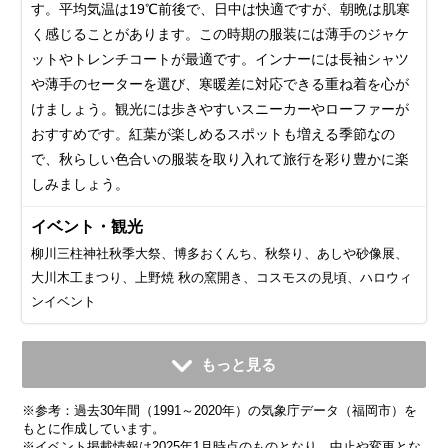
す。平均気温は19℃前後で、日中は快適ですが、朝晩は肌寒
く感じることがあります。この時期の服装には薄手のジャケ
ットやトレンチコートが最適です。インナーには長袖シャツ
や薄手のセーターを選び、寒暖差に対応できる重ね着を心が
けましょう。観光には歩きやすいスニーカーやローファーが
おすすめです。紅葉が楽しめるスポットも増える季節なの
で、秋らしい色合いの服装を取り入れて旅行を彩り豊かに楽
しみましょう。
イベント・観光
柳川三柱神社秋季大祭、博多おくんち、秋祭り、あしや砂像展、
大川木工まつり、上野焼 秋の窯開き、コスモスの見頃、ハロウィ
ンイベント
11月
12月
1月
2月
3月
4月
5月
6月
7月
もっと見る
平均気温・降水量
平均気温・降水量
平均気温・降水量
平均気温・降水量
平均気温・降水量
平均気温・降水量
平均気温・降水量
平均気温・降水量
平均気温・降水量
※参考：過去30年間（1991～2020年）の気象庁データ（福岡市）を
14.2℃
9.1℃
6.9℃
7.8℃
10.8℃
15.4℃
19.9℃
23.3℃
27.4℃
91.4mm
67.5mm
74.4mm
69.8mm
103.7mm
118.2mm
133.7mm
249.6mm
299.1mm
もとに作成しています。
※イベント掲載情報は2025年1月時点のものとなり、中止や変更とな