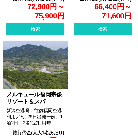
72,900
円
～
66,400
円
～
75,900
円
71,600
円
検索
検索
メルキュール福岡宗像
リゾート＆スパ
新潟空港発／往復福岡空港
利用／9月26日出発一例／1
泊2日／2名1室利用時