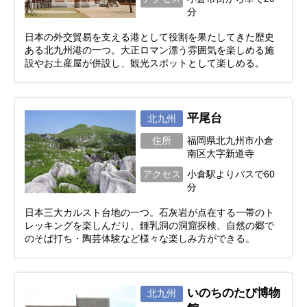
分
日本の外交貿易を支える港として役割を果たしてきた歴史
ある北九州港の一つ。大正ロマン漂う雰囲気を楽しめる施
設やお土産屋が併設し、観光スポットとして楽しめる。
平尾台
北九州
住所
福岡県北九州市小倉
南区大字新道寺
アクセス
小倉駅よりバスで60
分
日本三大カルスト台地の一つ。石灰岩が点在する一帯のト
レッキングを楽しんだり、鍾乳洞の洞窟探検、自然の郷で
のそば打ち・陶芸体験など様々な楽しみ方ができる。
いのちのたび博物
北九州