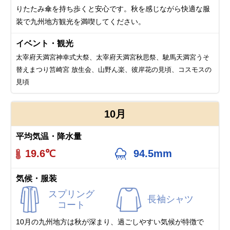
りたたみ傘を持ち歩くと安心です。秋を感じながら快適な服
装で九州地方観光を満喫してください。
イベント・観光
太宰府天満宮神幸式大祭、太宰府天満宮秋思祭、駛馬天満宮うそ
替えまつり筥崎宮 放生会、山野ん楽、彼岸花の見頃、コスモスの
見頃
10月
平均気温・降水量
19.6℃
94.5mm
気候・服装
スプリング
長袖シャツ
コート
10月の九州地方は秋が深まり、過ごしやすい気候が特徴で