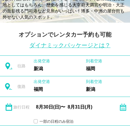
地としてはもちろん、歴史を感じる大宰府天満宮や明治・大正
の面影残る門司港など見所がいっぱい！博多・中洲の屋台街も
外せない人気のスポット。
オプションでレンタカー予約も可能
ダイナミックパッケージとは？
出発空港
到着空港
往路
新潟
福岡
出発空港
到着空港
復路
福岡
新潟
旅行日程
一部の日程のみ宿泊