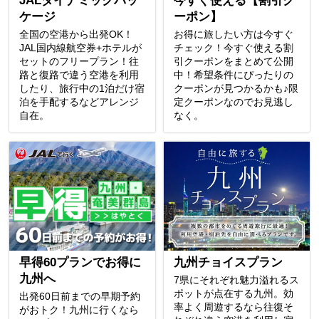
JALダイナミックパッ
今すぐ使える【割引ク
ケージ
ーポン】
全国の空港から出発OK！
お得に旅したい方は今すぐ
JAL国内線航空券+ホテルが
チェック！今すぐ使える割
セットのフリープラン！往
引クーポンをまとめて公開
路と復路で違う空港を利用
中！希望条件にぴったりの
したり、旅行中の1泊だけ宿
クーポンが見つかるかも♪限
泊を手配するなどアレンジ
定クーポンなのでお見逃し
自在。
なく。
早得60プランでお得に
九州チョイスプラン
九州へ
7県にそれぞれ魅力溢れるス
ポットが点在する九州。効
出発60日前までの早期予約
率よく周遊するなら往復そ
がおトク！九州に行くなら