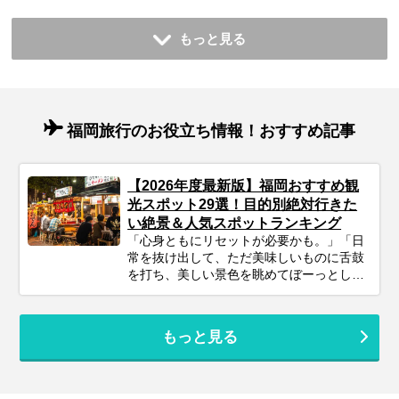
もっと見る
福岡旅行のお役立ち情報！おすすめ記事
【2026年度最新版】福岡おすすめ観
光スポット29選！目的別絶対行きた
い絶景＆人気スポットランキング
「心身ともにリセットが必要かも。」「日
常を抜け出して、ただ美味しいものに舌鼓
を打ち、美しい景色を眺めてぼーっとした
い」そんな風に感じているあなたに、今も
っともおすすめしたい旅先が『福岡』で
す。 空港から市街地まで地下鉄でわずか5
もっと見る
分という抜群のアクセスを誇り、洗練され
た都市の楽しみと、息をのむような自然の
絶景、そして日本屈指のグルメがコンパク
トに凝縮されています。 この記事では、プ