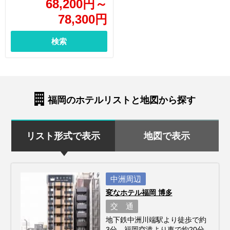
68,200
円
～
78,300
円
検索
福岡のホテルリストと地図から探す
リスト形式で表示
地図で表示
中洲周辺
変なホテル福岡 博多
交 通
地下鉄中洲川端駅より徒歩で約
3分、福岡空港より車で約20分