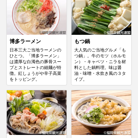
博多ラーメン
もつ鍋
日本三大ご当地ラーメンの
大人気のご当地グルメ「も
ひとつ。「博多ラーメン」
つ鍋」。牛のモツ（ホルモ
は濃厚な白濁色の豚骨スー
ン）・キャベツ・ニラを材
プとストレートの細麺が特
料とした鍋料理。味は醤
徴。紅しょうがや辛子高菜
油・味噌・水炊き風の３タ
をトッピング。
イプ。