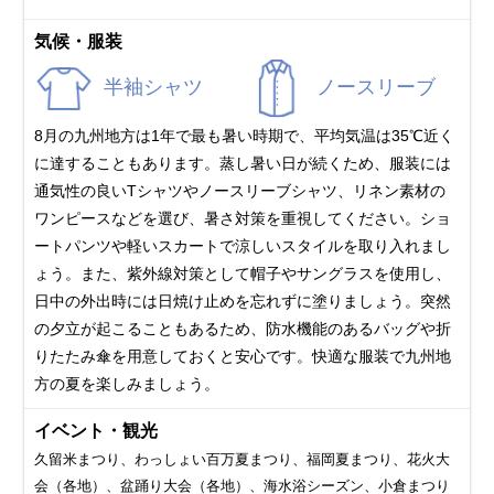
気候・服装
半袖シャツ
ノースリーブ
8月の九州地方は1年で最も暑い時期で、平均気温は35℃近く
に達することもあります。蒸し暑い日が続くため、服装には
通気性の良いTシャツやノースリーブシャツ、リネン素材の
ワンピースなどを選び、暑さ対策を重視してください。ショ
ートパンツや軽いスカートで涼しいスタイルを取り入れまし
ょう。また、紫外線対策として帽子やサングラスを使用し、
日中の外出時には日焼け止めを忘れずに塗りましょう。突然
の夕立が起こることもあるため、防水機能のあるバッグや折
りたたみ傘を用意しておくと安心です。快適な服装で九州地
方の夏を楽しみましょう。
イベント・観光
久留米まつり、わっしょい百万夏まつり、福岡夏まつり、花火大
会（各地）、盆踊り大会（各地）、海水浴シーズン、小倉まつり