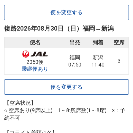
便を変更する
復路
2026年08月30日（日）
福岡
→
新潟
便名
出発
到着
空席
福岡
新潟
3
2050便
07:50
11:40
乗継便あり
便を変更する
【空席状況】
○:空席あり(9席以上) 1～8:残席数(1～8席) ×：予
約不可
【フライト差額/1名】