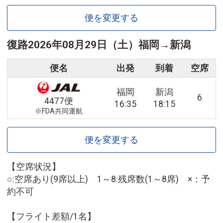
便を変更する
復路
2026年08月29日（土）
福岡
→
新潟
便名
出発
到着
空席
福岡
新潟
6
4477便
16:35
18:15
※FDA共同運航
便を変更する
【空席状況】
○:空席あり(9席以上) 1～8:残席数(1～8席) ×：予
約不可
【フライト差額/1名】