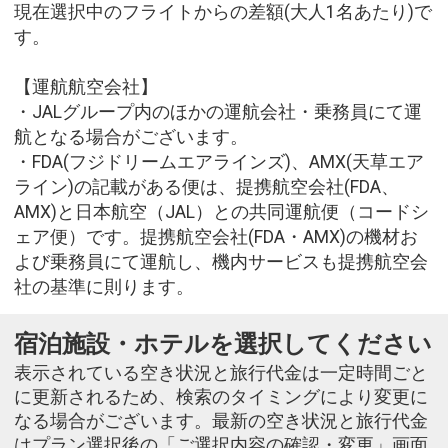
現在選択中のフライトからの差額(大人1名あたり)で
す。
【運航航空会社】
・JALグループ内のほかの運航会社・乗務員にて運
航となる場合がございます。
・FDA(フジドリームエアラインズ)、AMX(天草エア
ライン)の記載がある便は、提携航空会社(FDA、
AMX)と日本航空（JAL）との共同運航便（コードシ
ェア便）です。提携航空会社(FDA・AMX)の機材お
よび乗務員にて運航し、機内サービスも提携航空会
社の基準に則ります。
宿泊施設・ホテルを選択してください
表示されている空き状況と旅行代金は一定時間ごと
に更新されるため、検索のタイミングにより変更に
なる場合がございます。最新の空き状況と旅行代金
はプラン選択後の「ご選択内容の確認・変更」画面