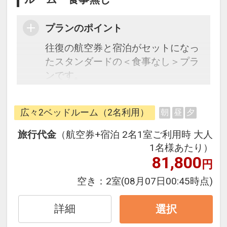
プランのポイント
往復の航空券と宿泊がセットになっ
たスタンダードの＜食事なし＞プラ
ンです。
フライトと宿泊を自由に組み合わせ
できるダイナミックパッケージだか
広々2ベッドルーム（2名利用）
朝
昼
夕
ら、一都市滞在はもちろん周遊旅行
にも最適！
旅行代金
（航空券+宿泊 2名1室ご利用時 大人
旅行期間中の1泊だけの宿泊や延
1名様あたり）
泊・飛び泊なども自由自在です。
81,800
円
JALマイレージ会員の方にはフライ
空き：
2室
(08月07日00:45時点)
トマイルが50%貯まります。
詳細
選択