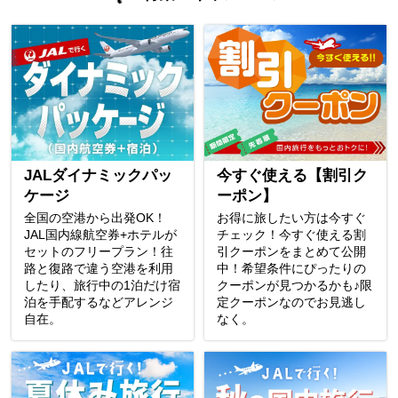
JALダイナミックパッ
今すぐ使える【割引ク
ケージ
ーポン】
全国の空港から出発OK！
お得に旅したい方は今すぐ
JAL国内線航空券+ホテルが
チェック！今すぐ使える割
セットのフリープラン！往
引クーポンをまとめて公開
路と復路で違う空港を利用
中！希望条件にぴったりの
したり、旅行中の1泊だけ宿
クーポンが見つかるかも♪限
泊を手配するなどアレンジ
定クーポンなのでお見逃し
自在。
なく。