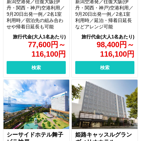
新潟空港発／往復大阪(伊
新潟空港発／往復大阪(伊
丹・関西・神戸)空港利用／
丹・関西・神戸)空港利用／
9月20日出発一例／2名1室
9月20日出発一例／2名1室
利用時／宿泊先の組み合わ
利用時／延泊・帰着日延長
せや帰着日延長も可能
などアレンジ可能
77,600
円
～
98,400
円
～
116,100
円
116,100
円
検索
検索
シーサイドホテル舞子
姫路キャッスルグラン