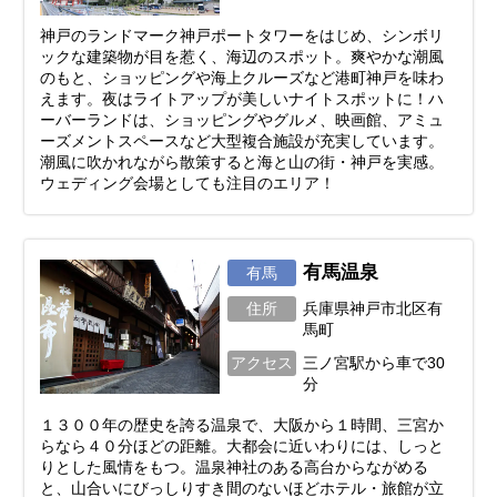
神戸のランドマーク神戸ポートタワーをはじめ、シンボリ
ックな建築物が目を惹く、海辺のスポット。爽やかな潮風
のもと、ショッピングや海上クルーズなど港町神戸を味わ
えます。夜はライトアップが美しいナイトスポットに！ハ
ーバーランドは、ショッピングやグルメ、映画館、アミュ
ーズメントスペースなど大型複合施設が充実しています。
潮風に吹かれながら散策すると海と山の街・神戸を実感。
ウェディング会場としても注目のエリア！
有馬温泉
有馬
住所
兵庫県神戸市北区有
馬町
アクセス
三ノ宮駅から車で30
分
１３００年の歴史を誇る温泉で、大阪から１時間、三宮か
らなら４０分ほどの距離。大都会に近いわりには、しっと
りとした風情をもつ。温泉神社のある高台からながめる
と、山合いにびっしりすき間のないほどホテル・旅館が立