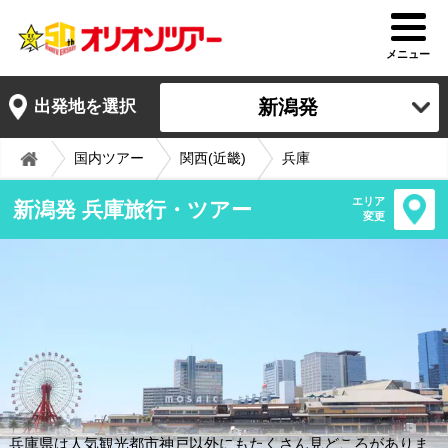
メニュー
新潟発
出発地を選択
国内ツアー
関西(近畿)
兵庫
エリア
新潟発 兵庫旅行・ツアー
変更
兵庫県は人気観光都市神戸以外にもたくさん見どころがありま