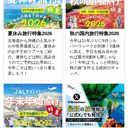
夏休み旅行特集2026
秋の国内旅行特集2026
北海道から沖縄の人気ホテ
今年は11年ぶりに9月シル
ルや世界遺産など、夏休み
バーウィークが到来！5連休
のおすすめツアーをご紹
に加え、平日を組み合わせ
介。連休などは特に混み合
れば最大9連休も夢じゃな
うのでご予約はお早めに。
い！今年は“ちょっと特別な
今年こそは思いっきり夏を
秋の旅”を叶える絶好のチャ
楽しもう！
ンス。