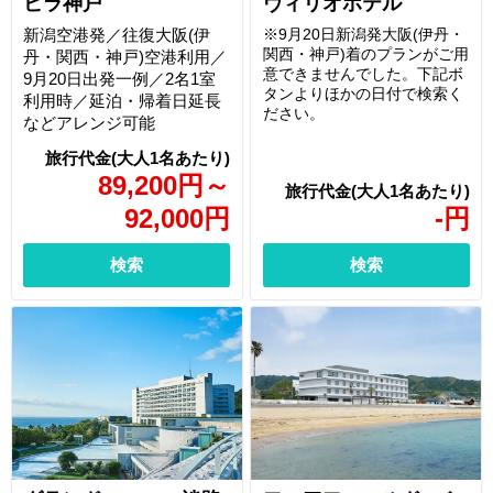
ビラ神戸
ヴィリオホテル
新潟空港発／往復大阪(伊
※9月20日新潟発大阪(伊丹・
関西・神戸)着のプランがご用
丹・関西・神戸)空港利用／
意できませんでした。下記ボ
9月20日出発一例／2名1室
タンよりほかの日付で検索く
利用時／延泊・帰着日延長
ださい。
などアレンジ可能
89,200
円
～
92,000
円
-
円
検索
検索