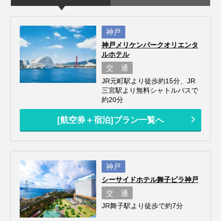
神戸
神戸メリケンパークオリエンタ
ルホテル
交 通
JR元町駅より徒歩約15分、JR
三宮駅より無料シャトルバスで
約20分
[航空券＋宿泊]プラン一覧へ
神戸
シーサイドホテル舞子ビラ神戸
交 通
JR舞子駅より徒歩で約7分