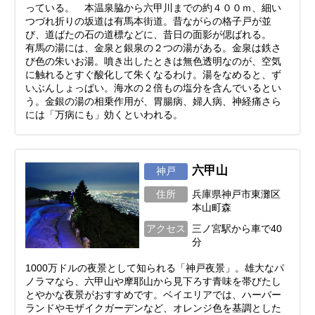
っている。 本温泉脇から六甲川までの約４００ｍ、細い
つづれ折りの坂道は有馬本街道。昔ながらの格子戸が並
び、道ばたの石の道標などに、昔日の面影が偲ばれる。
有馬の湯には、金泉と銀泉の２つの湯がある。金泉は鉄さ
び色の朱いお湯。噴き出したときは無色透明なのが、空気
に触れるとすぐ酸化して朱くなるわけ。湯をなめると、ず
いぶんしょっぱい。海水の２倍もの塩分を含んでいるとい
う。金銀の湯の相乗作用が、胃腸病、婦人病、神経痛さら
には「万病にも」効くといわれる。
六甲山
神戸
住所
兵庫県神戸市東灘区
本山町森
アクセス
三ノ宮駅から車で40
分
1000万ドルの夜景として知られる「神戸夜景」。雄大なパ
ノラマなら、六甲山や摩耶山から見下ろす青味を帯びたし
とやかな夜景がおすすめです。ベイエリアでは、ハーバー
ランドやモザイクガーデンなど、オレンジ色を基調とした