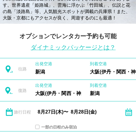
す。世界遺産「姫路城」、雲海に浮かぶ「竹田城」、伝説と花
の島「淡路島」等、人気観光スポットが満載の兵庫県！また、
大阪・京都にもアクセスが良く、周遊するのにも最適！
オプションでレンタカー予約も可能
ダイナミックパッケージとは？
出発空港
到着空港
往路
新潟
大阪(伊丹・関西・神
出発空港
到着空港
復路
大阪(伊丹・関西・神戸)
新潟
旅行日程
一部の日程のみ宿泊