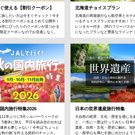
ぐ使える【割引クーポン】
北海道チョイスプラン
に旅したい方は今すぐチェック！今す
北海道の周遊旅行なら航空券とホテ
える割引クーポンをまとめて公開中！
べるチョイスプランがおすすめ！フ
条件にぴったりのクーポンが見つかる
レンタカー付き、JRのフリーパスが
♪限定クーポンなのでお見逃しなく。
になったプランなど豊富なラインナ
国内旅行特集2026
日本の世界遺産旅行特集
は11年ぶりに9月シルバーウィークが
大自然の絶景、文化・歴史を感じる
！5連休に加え、平日を組み合わせれば
ど、一生に一度は行ってみたい日本
9連休も夢じゃない！今年は“ちょっと
遺産。自然・文化・歴史に触れ、知
な秋の旅”を叶える絶好のチャンス。
心・探求心を満たす旅に出かけよう