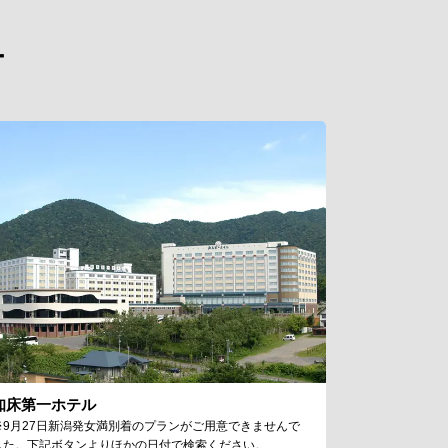
ー
知床第一ホテル
※9月27日新潟発女満別着のプランがご用意できませんで
した。下記ボタンよりほかの日付で検索ください。