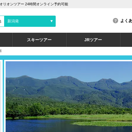
リオンツアー 24時間オンライン予約可能
よく
地
新潟発
スキーツアー
JRツアー
床