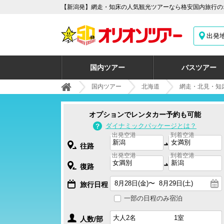
【新潟発】網走・知床の人気観光ツアーなら格安国内旅行のオ
出発
国内ツアー
バスツアー
国内ツアー
北海道
網走・北見・知
オプションでレンタカー予約も可能
ダイナミックパッケージとは？
出発空港
到着空港
往路
出発空港
到着空港
復路
旅行日程
一部の日程のみ宿泊
人数/部