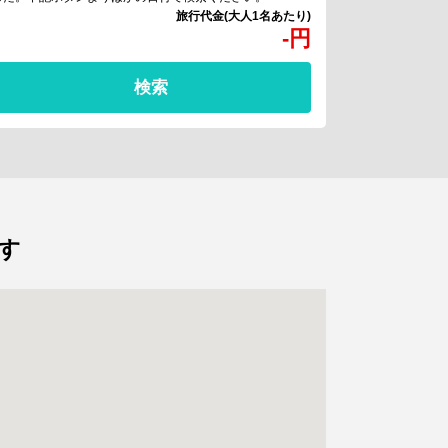
-
円
検索
す