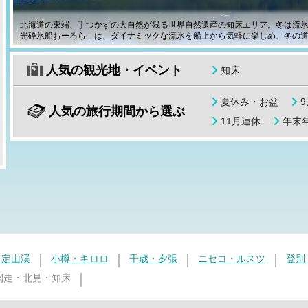
北海道の東端、手つかずの大自然が残る世界自然遺産の知床エリア。冬は流
光砕氷船おーろら」は、ダイナミックな流氷を船上から気軽に楽しめ、冬の
人気の観光地・イベント
知床
夏休み・お盆
人気の旅行期間から選ぶ
11月連休
年末年
・定山渓
小樽・キロロ
千歳・夕張
ニセコ・ルスツ
登別
網走・北見・知床