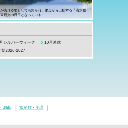
氷が訪れる地としても知られ、網走から出航する「流氷観
道東観光の目玉となっている。
9月シルバーウィーク
10月連休
始2026-2027
・洞爺
富良野・美瑛