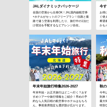
JALダイナミックパッケージ
今す
全国の空港から出発OK！JAL国内線航空券
お得
+ホテルがセットのフリープラン！往路と復
ぐ使
路で違う空港を利用したり、旅行中の1泊だ
希望
け宿泊を手配するなどアレンジ自在。
かも
年末年始旅行特集2026-2027
秋の
年末年始・お正月旅行はどこへ行く？おす
今年
すめツアーや旅行情報をご紹介！早めの予
到来
約なら人気日程の航空券やホテルはもちろ
最大
ん、事前座席指定も選択肢が広がります。
特別