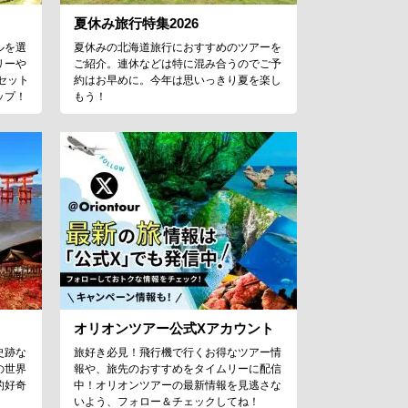
夏休み旅行特集2026
ルを選
夏休みの北海道旅行におすすめのツアーを
リーや
ご紹介。連休などは特に混み合うのでご予
セット
約はお早めに。今年は思いっきり夏を楽し
ップ！
もう！
オリオンツアー公式Xアカウント
史跡な
旅好き必見！飛行機で行くお得なツアー情
の世界
報や、旅先のおすすめをタイムリーに配信
的好奇
中！オリオンツアーの最新情報を見逃さな
！
いよう、フォロー＆チェックしてね！