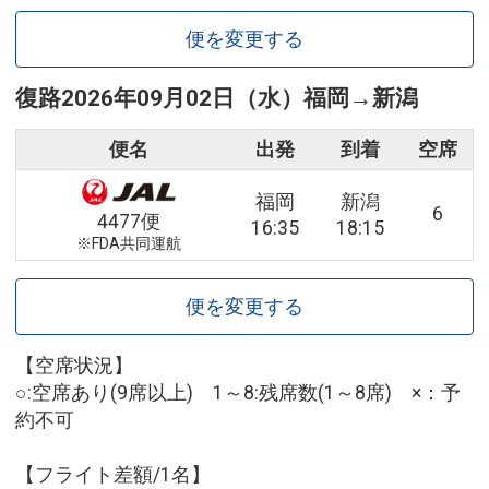
便を変更する
復路
2026年09月02日（水）
福岡
→
新潟
便名
出発
到着
空席
福岡
新潟
6
4477便
16:35
18:15
※FDA共同運航
便を変更する
【空席状況】
○:空席あり(9席以上) 1～8:残席数(1～8席) ×：予
約不可
【フライト差額/1名】