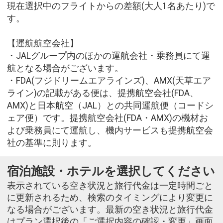
現在選択中のフライトからの差額(大人1名あたり)で
す。
【運航航空会社】
・JALグループ内のほかの運航会社・乗務員にて運
航となる場合がございます。
・FDA(フジドリームエアラインズ)、AMX(天草エア
ライン)の記載がある便は、提携航空会社(FDA、
AMX)と日本航空（JAL）との共同運航便（コードシ
ェア便）です。提携航空会社(FDA・AMX)の機材お
よび乗務員にて運航し、機内サービスも提携航空会
社の基準に則ります。
宿泊施設・ホテルを選択してください
表示されている空き状況と旅行代金は一定時間ごと
に更新されるため、検索のタイミングにより変更に
なる場合がございます。最新の空き状況と旅行代金
はプラン選択後の「ご選択内容の確認・変更」画面