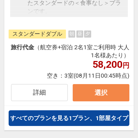
たスタンダードの＜食事なし＞プラ
ンです。
フライトと宿泊を自由に組み合わせ
できるダイナミックパッケージだか
スタンダードダブル
朝
昼
夕
ら、一都市滞在はもちろん周遊旅行
にも最適！
旅行代金
（航空券+宿泊 2名1室ご利用時 大人
旅行期間中の1泊だけの宿泊や延
1名様あたり）
泊・飛び泊なども自由自在です。
58,200
円
JALマイレージ会員の方にはフライ
空き：
3室
(08月11日00:45時点)
トマイルが50%貯まります。
詳細
選択
すべてのプランを見る
1プラン、1部屋タイプ