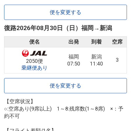
便を変更する
復路
2026年08月30日（日）
福岡
→
新潟
便名
出発
到着
空席
福岡
新潟
3
2050便
07:50
11:40
乗継便あり
便を変更する
【空席状況】
○:空席あり(9席以上) 1～8:残席数(1～8席) ×：予
約不可
【フライト差額/1名】