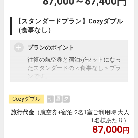
87,000～87,400
円
【スタンダードプラン】Cozyダブル
（食事なし）
プランのポイント
往復の航空券と宿泊がセットになっ
たスタンダードの＜食事なし＞プラ
ンです。
フライトと宿泊を自由に組み合わせ
できるダイナミックパッケージだか
Cozyダブル
朝
昼
夕
ら、一都市滞在はもちろん周遊旅行
にも最適！
旅行代金
（航空券+宿泊 2名1室ご利用時 大人
旅行期間中の1泊だけの宿泊や延
1名様あたり）
泊・飛び泊なども自由自在です。
87,000
円
JALマイレージ会員の方にはフライ