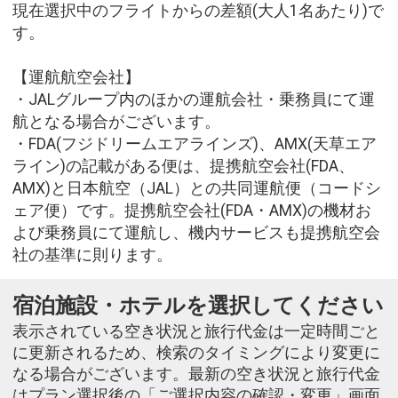
現在選択中のフライトからの差額(大人1名あたり)で
す。
【運航航空会社】
・JALグループ内のほかの運航会社・乗務員にて運
航となる場合がございます。
・FDA(フジドリームエアラインズ)、AMX(天草エア
ライン)の記載がある便は、提携航空会社(FDA、
AMX)と日本航空（JAL）との共同運航便（コードシ
ェア便）です。提携航空会社(FDA・AMX)の機材お
よび乗務員にて運航し、機内サービスも提携航空会
社の基準に則ります。
宿泊施設・ホテルを選択してください
表示されている空き状況と旅行代金は一定時間ごと
に更新されるため、検索のタイミングにより変更に
なる場合がございます。最新の空き状況と旅行代金
はプラン選択後の「ご選択内容の確認・変更」画面