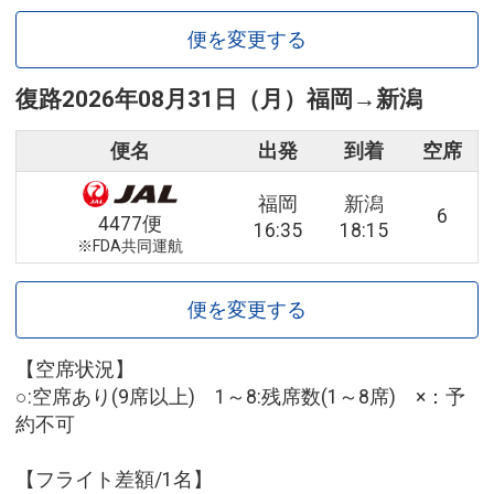
便を変更する
復路
2026年08月31日（月）
福岡
→
新潟
便名
出発
到着
空席
福岡
新潟
6
4477便
16:35
18:15
※FDA共同運航
便を変更する
【空席状況】
○:空席あり(9席以上) 1～8:残席数(1～8席) ×：予
約不可
【フライト差額/1名】