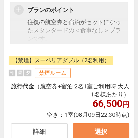
プランのポイント
往復の航空券と宿泊がセットになっ
たスタンダードの＜食事なし＞プラ
ンです。
フライトと宿泊を自由に組み合わせ
できるダイナミックパッケージだか
【禁煙】スーペリアダブル（2名利用）
ら、一都市滞在はもちろん周遊旅行
にも最適！
禁煙ルーム
朝
昼
夕
旅行期間中の1泊だけの宿泊や延
旅行代金
（航空券+宿泊 2名1室ご利用時 大人
泊・飛び泊なども自由自在です。
1名様あたり）
JALマイレージ会員の方にはフライ
66,500
円
トマイルが50%貯まります。
空き：
1室
(08月09日22:30時点)
詳細
選択