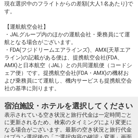
現在選択中のフライトからの差額(大人1名あたり)で
す。
【運航航空会社】
・JALグループ内のほかの運航会社・乗務員にて運
航となる場合がございます。
・FDA(フジドリームエアラインズ)、AMX(天草エア
ライン)の記載がある便は、提携航空会社(FDA、
AMX)と日本航空（JAL）との共同運航便（コードシ
ェア便）です。提携航空会社(FDA・AMX)の機材お
よび乗務員にて運航し、機内サービスも提携航空会
社の基準に則ります。
宿泊施設・ホテルを選択してください
表示されている空き状況と旅行代金は一定時間ごと
に更新されるため、検索のタイミングにより変更に
なる場合がございます。最新の空き状況と旅行代金
はプラン選択後の「ご選択内容の確認・変更」画面