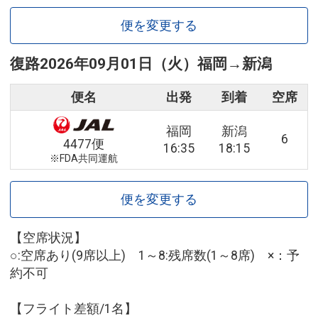
便を変更する
復路
2026年09月01日（火）
福岡
→
新潟
便名
出発
到着
空席
福岡
新潟
6
4477便
16:35
18:15
※FDA共同運航
便を変更する
【空席状況】
○:空席あり(9席以上) 1～8:残席数(1～8席) ×：予
約不可
【フライト差額/1名】