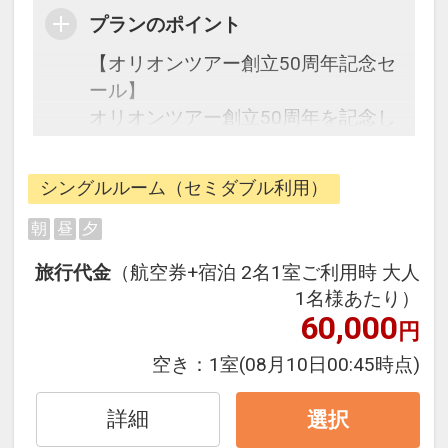
プランのポイント
【オリオンツアー創立50周年記念セ
ール】
オリオンツアー創立50周年を記念し
た期間限定の特別なセールです。
シングルルーム（セミダブル利用）
往復の航空券と宿泊がセットになっ
たスタンダードの＜食事なし＞プラ
朝
昼
夕
ンです。
旅行代金
（航空券+宿泊 2名1室ご利用時 大人
フライトと宿泊を自由に組み合わせ
1名様あたり）
できるダイナミックパッケージだか
60,000
円
ら、一都市滞在はもちろん周遊旅行
にも最適！
空き：
1室
(08月10日00:45時点)
旅行期間中の1泊だけの宿泊や延
泊・飛び泊なども自由自在です。
詳細
選択
JALマイレージ会員の方にはフライ