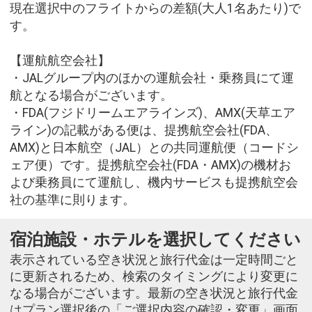
現在選択中のフライトからの差額(大人1名あたり)で
す。
【運航航空会社】
・JALグループ内のほかの運航会社・乗務員にて運
航となる場合がございます。
・FDA(フジドリームエアラインズ)、AMX(天草エア
ライン)の記載がある便は、提携航空会社(FDA、
AMX)と日本航空（JAL）との共同運航便（コードシ
ェア便）です。提携航空会社(FDA・AMX)の機材お
よび乗務員にて運航し、機内サービスも提携航空会
社の基準に則ります。
宿泊施設・ホテルを選択してください
表示されている空き状況と旅行代金は一定時間ごと
に更新されるため、検索のタイミングにより変更に
なる場合がございます。最新の空き状況と旅行代金
はプラン選択後の「ご選択内容の確認・変更」画面