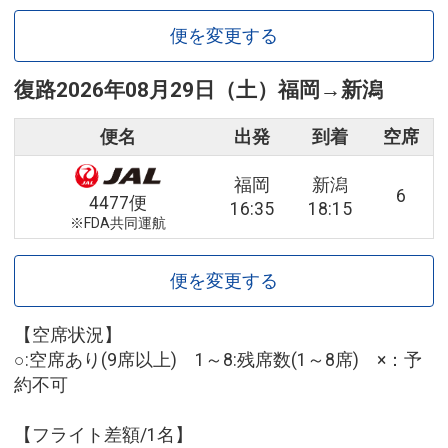
便を変更する
復路
2026年08月29日（土）
福岡
→
新潟
便名
出発
到着
空席
福岡
新潟
6
4477便
16:35
18:15
※FDA共同運航
便を変更する
【空席状況】
○:空席あり(9席以上) 1～8:残席数(1～8席) ×：予
約不可
【フライト差額/1名】