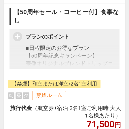
【50周年セール・コーヒー付】食事な
し
プランのポイント
■日程限定のお得なプラン
【50周年記念キャンペーン】
宗像オリジナルブレンドトリップコ
ーヒーをプレゼント！
往復の航空券と宿泊がセットになっ
【禁煙】和室または洋室/2名1室利用
たスタンダードの＜食事なし＞プラ
ンです。
禁煙ルーム
朝
昼
夕
フライトと宿泊を自由に組み合わせ
旅行代金
（航空券+宿泊 2名1室ご利用時 大人
できるダイナミックパッケージだか
1名様あたり）
ら、一都市滞在はもちろん周遊旅行
71,500
円
にも最適！