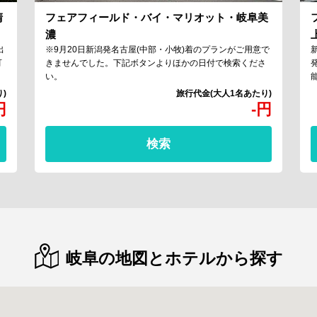
清
フェアフィールド・バイ・マリオット・岐阜美
濃
出
※9月20日新潟発名古屋(中部・小牧)着のプランがご用意で
可
きませんでした。下記ボタンよりほかの日付で検索くださ
い。
円
-
円
検索
岐阜の地図とホテルから探す