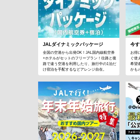
JALダイナミックパッケージ
今す
全国の空港から出発OK！JAL国内線航空券
お得
+ホテルがセットのフリープラン！往路と復
ぐ使
路で違う空港を利用したり、旅行中の1泊だ
希望
け宿泊を手配するなどアレンジ自在。
かも