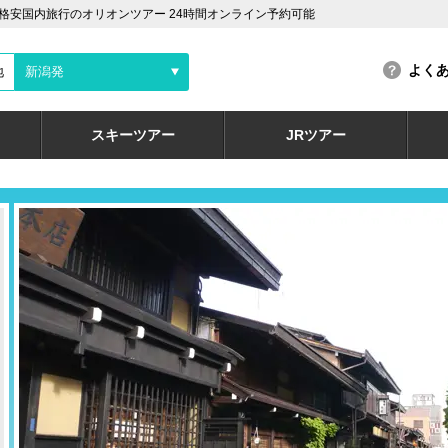
格安国内旅行のオリオンツアー 24時間オンライン予約可能
よく
地
新潟発
スキーツアー
JRツアー