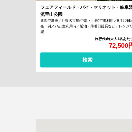
フェアフィールド・バイ・マリオット・岐阜
流里山公園
新潟空港発／往復名古屋(中部・小牧)空港利用／9月20日
発一例／2名1室利用時／延泊・帰着日延長などアレンジ
能
72,500
検索