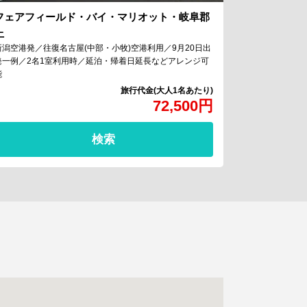
フェアフィールド・バイ・マリオット・岐阜郡
上
新潟空港発／往復名古屋(中部・小牧)空港利用／9月20日出
発一例／2名1室利用時／延泊・帰着日延長などアレンジ可
能
72,500
円
検索