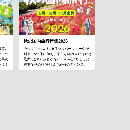
秋の国内旅行特集2026
遺産な
今年は11年ぶりに9月シルバーウィークが
介。連
到来！5連休に加え、平日を組み合わせれば
お早め
最大9連休も夢じゃない！今年は“ちょっと
もう！
特別な秋の旅”を叶える絶好のチャンス。