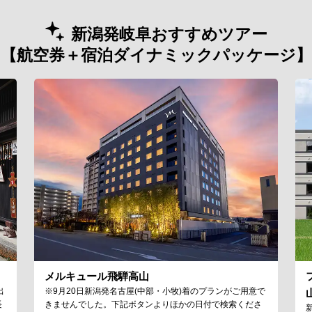
新潟発岐阜おすすめツアー
【航空券＋宿泊ダイナミックパッケージ】
メルキュール飛騨高山
出
※9月20日新潟発名古屋(中部・小牧)着のプランがご用意で
長
きませんでした。下記ボタンよりほかの日付で検索くださ