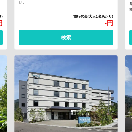
い。
円
-
円
検索