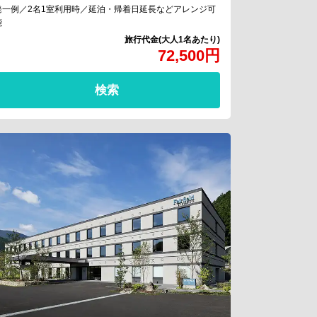
発一例／2名1室利用時／延泊・帰着日延長などアレンジ可
能
72,500
円
検索