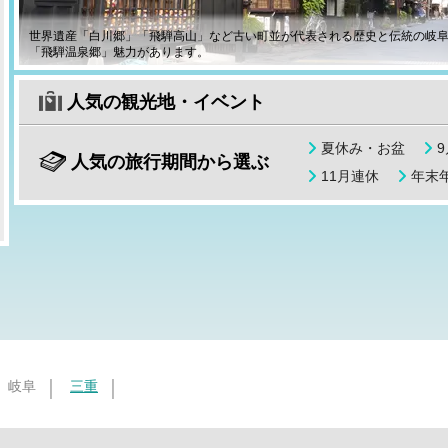
世界遺産「白川郷」「飛騨高山」など古い町並が代表される歴史と伝統の岐
「飛騨温泉郷」魅力があります。
人気の観光地・イベント
夏休み・お盆
人気の旅行期間から選ぶ
11月連休
年末年
岐阜
三重