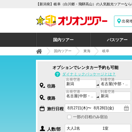
【新潟発】岐阜（白川郷・飛騨高山）の人気観光ツアーなら
出発
国内ツアー
バスツアー
国内ツアー
東海
岐阜
オプションでレンタカー予約も可能
ダイナミックパッケージとは？
出発空港
到着空港
往路
出発空港
到着空港
復路
旅行日程
一部の日程のみ宿泊
人数/部