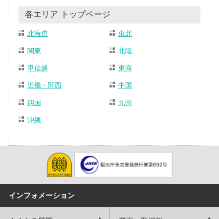
各エリア トップページ
北海道
東北
関東
北陸
甲信越
東海
近畿・関西
中国
四国
九州
沖縄
インフォメーション