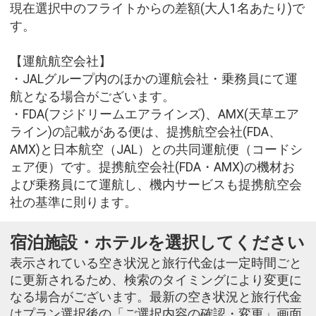
現在選択中のフライトからの差額(大人1名あたり)で
す。
【運航航空会社】
・JALグループ内のほかの運航会社・乗務員にて運
航となる場合がございます。
・FDA(フジドリームエアラインズ)、AMX(天草エア
ライン)の記載がある便は、提携航空会社(FDA、
AMX)と日本航空（JAL）との共同運航便（コードシ
ェア便）です。提携航空会社(FDA・AMX)の機材お
よび乗務員にて運航し、機内サービスも提携航空会
社の基準に則ります。
宿泊施設・ホテルを選択してください
表示されている空き状況と旅行代金は一定時間ごと
に更新されるため、検索のタイミングにより変更に
なる場合がございます。最新の空き状況と旅行代金
はプラン選択後の「ご選択内容の確認・変更」画面