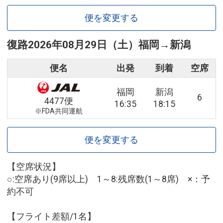
便を変更する
復路
2026年08月29日（土）
福岡
→
新潟
便名
出発
到着
空席
福岡
新潟
6
4477便
16:35
18:15
※FDA共同運航
便を変更する
【空席状況】
○:空席あり(9席以上) 1～8:残席数(1～8席) ×：予
約不可
【フライト差額/1名】