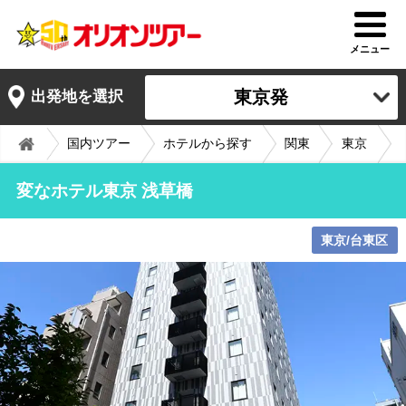
メニュー
東京発
出発地を選択
国内ツアー
ホテルから探す
関東
東京
変なホテル東京 浅草橋
東京/台東区