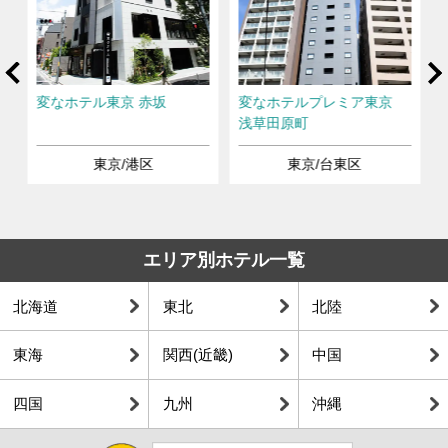
rev
Ne
ば
変なホテル東京 赤坂
変なホテルプレミア東京
浅草田原町
東京/港区
東京/台東区
エリア別ホテル一覧
北海道
東北
北陸
東海
関西(近畿)
中国
四国
九州
沖縄