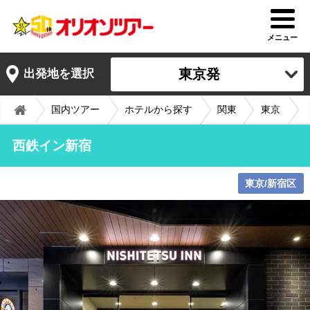
メニュー
東京発
出発地を選択
国内ツアー
ホテルから探す
関東
東京
西鉄イン新宿
東京/新宿区