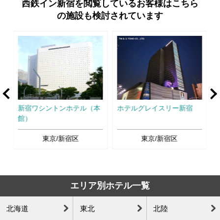
西鉄イン新宿を閲覧しているお客様はこちら
の施設も検討されています
rev
Ne
新宿ワシントンホテル（本
ホテルグレイスリー新宿
館）
東京/新宿区
東京/新宿区
エリア別ホテル一覧
北海道
東北
北陸