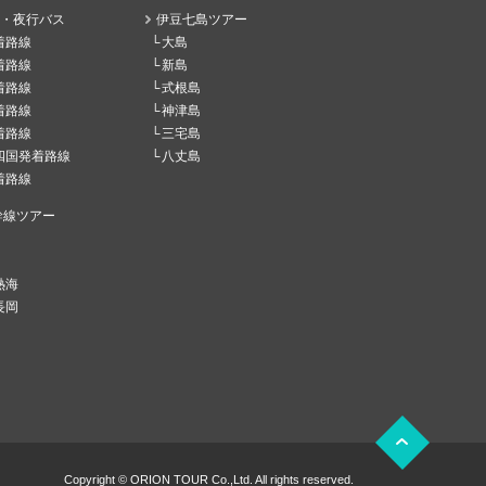
・夜行バス
伊豆七島ツアー
着路線
大島
着路線
新島
着路線
式根島
着路線
神津島
着路線
三宅島
四国発着路線
八丈島
着路線
幹線ツアー
熱海
長岡
Copyright © ORION TOUR Co.,Ltd. All rights reserved.