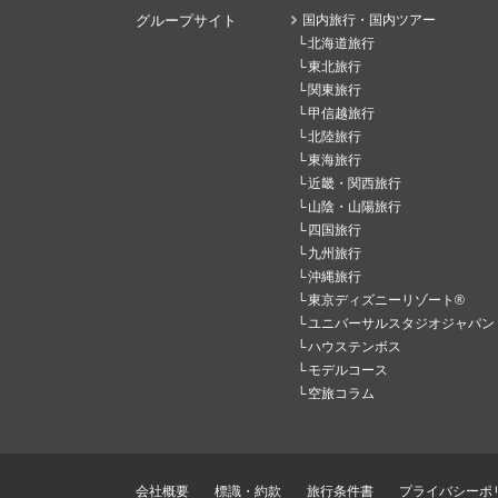
グループサイト
国内旅行・国内ツアー
北海道旅行
東北旅行
関東旅行
甲信越旅行
北陸旅行
東海旅行
近畿・関西旅行
山陰・山陽旅行
四国旅行
九州旅行
沖縄旅行
東京ディズニーリゾート®
ユニバーサルスタジオジャパン
ハウステンボス
モデルコース
空旅コラム
会社概要
標識・約款
旅行条件書
プライバシーポ