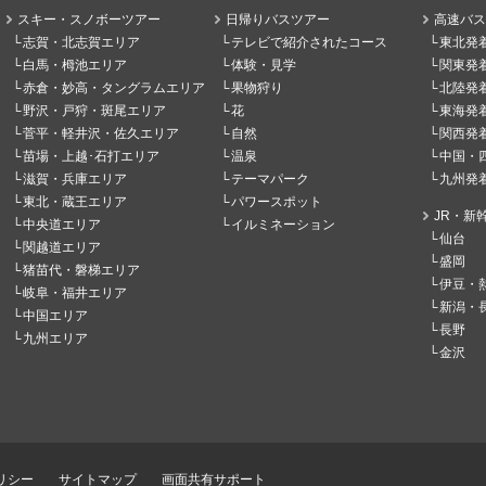
スキー・スノボーツアー
日帰りバスツアー
高速バス
志賀・北志賀エリア
テレビで紹介されたコース
東北発
白馬・栂池エリア
体験・見学
関東発
赤倉・妙高・タングラムエリア
果物狩り
北陸発
野沢・戸狩・斑尾エリア
花
東海発
菅平・軽井沢・佐久エリア
自然
関西発
苗場・上越･石打エリア
温泉
中国・
滋賀・兵庫エリア
テーマパーク
九州発
東北・蔵王エリア
パワースポット
JR・新
中央道エリア
イルミネーション
仙台
関越道エリア
盛岡
猪苗代・磐梯エリア
伊豆・
岐阜・福井エリア
新潟・
中国エリア
長野
九州エリア
金沢
リシー
サイトマップ
画面共有サポート