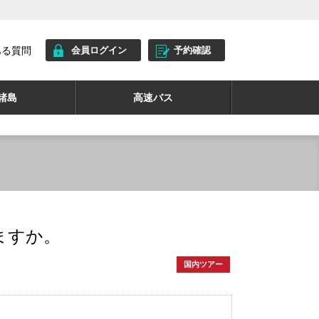
ある質問
会員ログイン
予約確認
諸島
高速バス
ますか。
国内ツアー