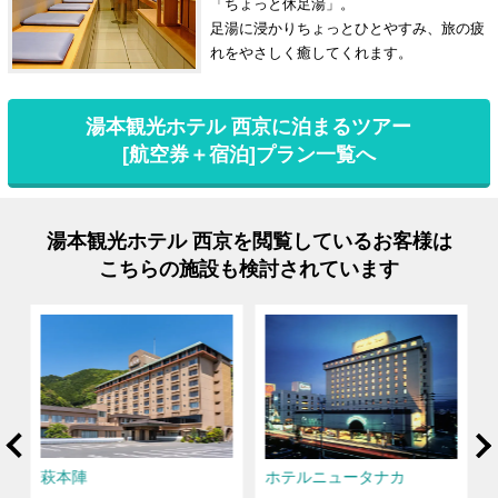
「ちょっと休足湯」。
足湯に浸かりちょっとひとやすみ、旅の疲
れをやさしく癒してくれます。
湯本観光ホテル 西京に泊まるツアー
[航空券＋宿泊]プラン一覧へ
湯本観光ホテル 西京を閲覧しているお客様は
こちらの施設も検討されています
rev
Ne
萩本陣
ホテルニュータナカ