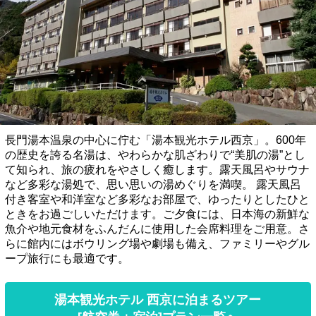
長門湯本温泉の中心に佇む「湯本観光ホテル西京」。600年
の歴史を誇る名湯は、やわらかな肌ざわりで“美肌の湯”とし
て知られ、旅の疲れをやさしく癒します。露天風呂やサウナ
など多彩な湯処で、思い思いの湯めぐりを満喫。 露天風呂
付き客室や和洋室など多彩なお部屋で、ゆったりとしたひと
ときをお過ごしいただけます。ご夕食には、日本海の新鮮な
魚介や地元食材をふんだんに使用した会席料理をご用意。さ
らに館内にはボウリング場や劇場も備え、ファミリーやグル
ープ旅行にも最適です。
湯本観光ホテル 西京に泊まるツアー