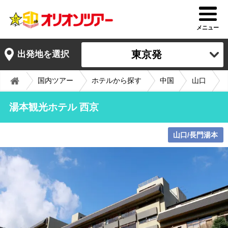
メニュー
東京発
出発地を選択
国内ツアー
ホテルから探す
中国
山口
湯本観光ホテル 西京
山口/長門湯本