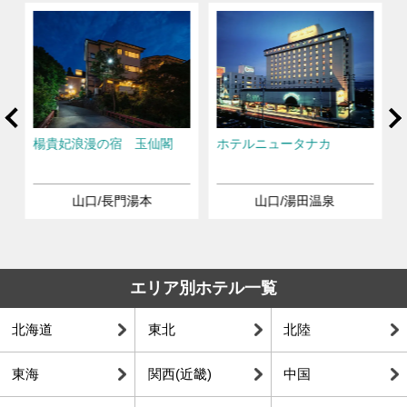
rev
Ne
楊貴妃浪漫の宿 玉仙閣
ホテルニュータナカ
山口/長門湯本
山口/湯田温泉
エリア別ホテル一覧
北海道
東北
北陸
東海
関西(近畿)
中国