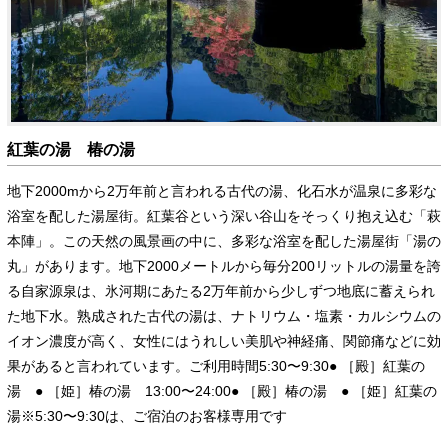
紅葉の湯 椿の湯
地下2000mから2万年前と言われる古代の湯、化石水が温泉に多彩な
浴室を配した湯屋街。紅葉谷という深い谷山をそっくり抱え込む「萩
本陣」。この天然の風景画の中に、多彩な浴室を配した湯屋街「湯の
丸」があります。地下2000メートルから毎分200リットルの湯量を誇
る自家源泉は、氷河期にあたる2万年前から少しずつ地底に蓄えられ
た地下水。熟成された古代の湯は、ナトリウム・塩素・カルシウムの
イオン濃度が高く、女性にはうれしい美肌や神経痛、関節痛などに効
果があると言われています。ご利用時間5:30〜9:30● ［殿］紅葉の
湯 ● ［姫］椿の湯 13:00〜24:00● ［殿］椿の湯 ● ［姫］紅葉の
湯※5:30〜9:30は、ご宿泊のお客様専用です