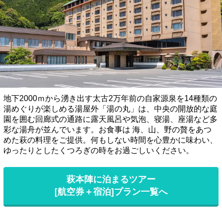
地下2000ｍから湧き出す太古2万年前の自家源泉を14種類の
湯めぐりが楽しめる湯屋外「湯の丸」は、中央の開放的な庭
園を囲む回廊式の通路に露天風呂や気泡、寝湯、座湯など多
彩な湯舟が並んでいます。お食事は 海、山、野の贅をあつ
めた萩の料理をご提供。何もしない時間を心豊かに味わい、
ゆったりとしたくつろぎの時をお過ごしいください。
萩本陣に泊まるツアー
[航空券＋宿泊]プラン一覧へ