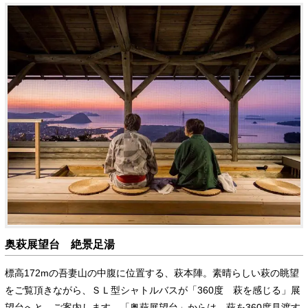
奥萩展望台 絶景足湯
標高172mの吾妻山の中腹に位置する、萩本陣。素晴らしい萩の眺望
をご覧頂きながら、ＳＬ型シャトルバスが「360度 萩を感じる」展
望台へと、ご案内します。「奥萩展望台」からは、萩を360度見渡す