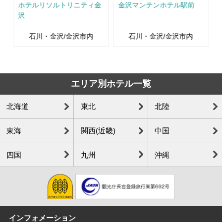
Ne
ホテルリソルトリニティ金
金沢マンテンホテル駅前
沢
石川・金沢/金沢市内
石川・金沢/金沢市内
エリア別ホテル一覧
北海道
東北
北陸
東海
関西(近畿)
中国
四国
九州
沖縄
インフォメーション