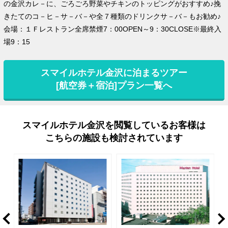
の金沢カレ－に、ごろごろ野菜やチキンのトッピングがおすすめ♪挽
きたてのコ－ヒ－サ－バ－や全７種類のドリンクサ－バ－もお勧め♪
会場：１Ｆレストラン全席禁煙7：00OPEN～9：30CLOSE※最終入
場9：15
スマイルホテル金沢に泊まるツアー
[航空券＋宿泊]プラン一覧へ
スマイルホテル金沢を閲覧しているお客様は
こちらの施設も検討されています
rev