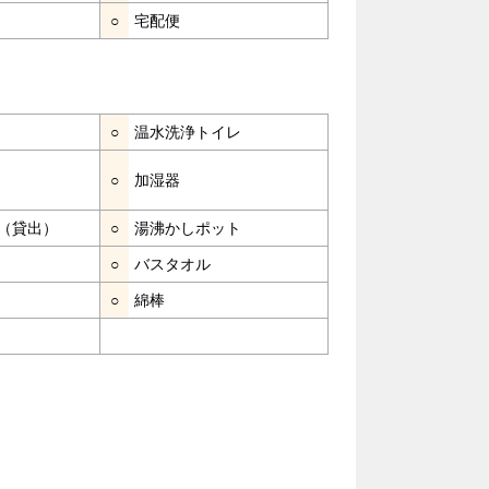
○
宅配便
○
温水洗浄トイレ
○
加湿器
（貸出）
○
湯沸かしポット
○
バスタオル
○
綿棒