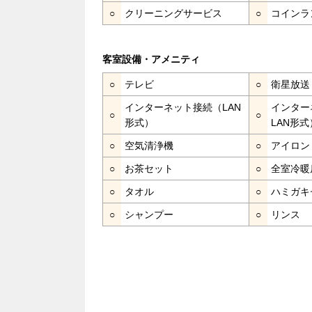
○
クリーニングサービス
○
コインラ
客室設備・アメニティ
○
テレビ
○
衛星放送
インターネット接続（LAN
インター
○
○
形式）
LAN形式
○
空気清浄機
○
アイロン
○
お茶セット
○
全室冷暖
○
タオル
○
ハミガキ
○
シャンプー
○
リンス