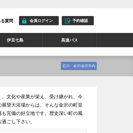
ある質問
会員ログイン
予約確認
伊豆七島
高速バス
石川・金沢/金沢市内
」。文化や産業が栄え、受け継がれ、今
の展望大浴場からは、そんな金沢の町並
場も完備の好立地です。歴史深い町の風
お過ごし下さい。