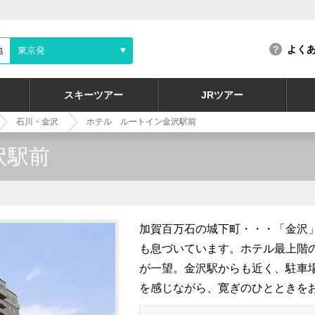
よく
地
東京発
スキーツアー
JRツアー
石川・金沢
ホテル ルートイン金沢駅前
沢駅前
加賀百万石の城下町・・・「金沢
も息づいています。ホテル最上階
が一望。金沢駅からも近く、駐車
を感じながら、寛ぎのひとときを