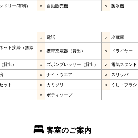
ンドリー(有料)
○
自動販売機
○
製氷機
○
電話
○
冷蔵庫
ネット接続（無線
○
携帯充電器（貸出）
○
ドライヤー
）
（貸出）
○
ズボンプレッサー（貸出）
○
電気スタンド
房
○
ナイトウエア
○
スリッパ
セット
○
カミソリ
○
くし・ブラシ
○
ボディソープ
客室のご案内