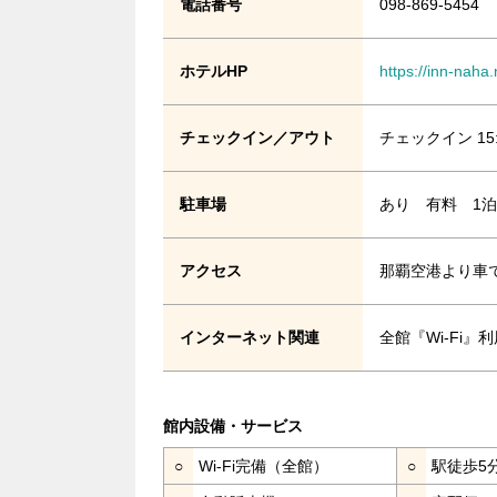
電話番号
098-869-5454
ホテルHP
https://inn-naha
チェックイン／アウト
チェックイン 15
駐車場
あり 有料 1泊1
アクセス
那覇空港より車
インターネット関連
全館『Wi-Fi
館内設備・サービス
○
Wi-Fi完備（全館）
○
駅徒歩5