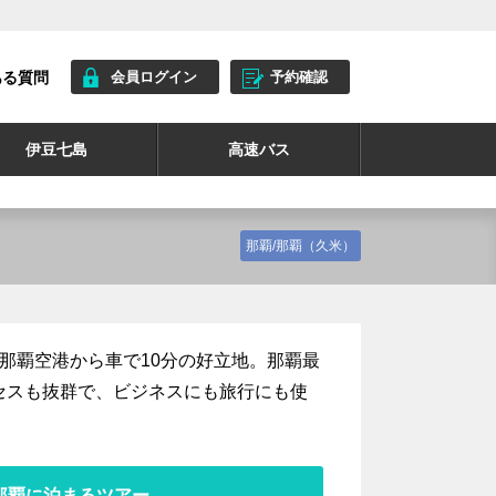
ある質問
会員ログイン
予約確認
伊豆七島
高速バス
那覇/那覇（久米）
那覇空港から車で10分の好立地。那覇最
セスも抜群で、ビジネスにも旅行にも使
那覇に泊まるツアー