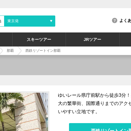
よく
地
東京発
スキーツアー
JRツアー
那覇
西鉄リゾートイン那覇
ゆいレール県庁前駅から徒歩3分！
大の繁華街、国際通りまでのアク
いやすい立地です。
西鉄リゾートイン