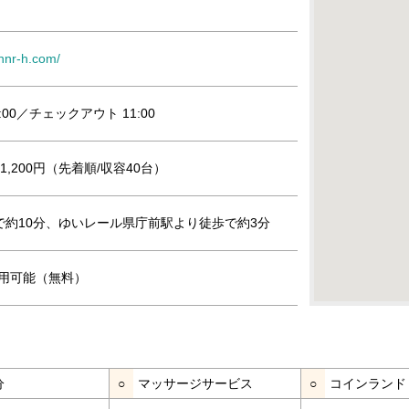
.nnr-h.com/
:00／チェックアウト 11:00
,200円（先着順/収容40台）
で約10分、ゆいレール県庁前駅より徒歩で約3分
』利用可能（無料）
分
○
マッサージサービス
○
コインランド