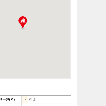
リー(有料)
○
売店