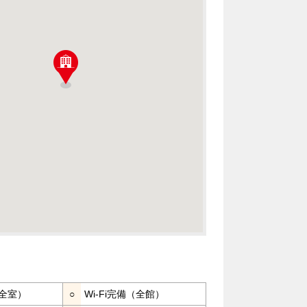
全室）
○
Wi-Fi完備（全館）