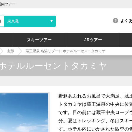
国内ツアー
よく
地
東京発
スキーツアー
JRツアー
山形
蔵王温泉 名湯リゾート ホテルルーセントタカミヤ
 ホテルルーセントタカミヤ
野趣あふれるお風呂で大満足。蔵
トタカミヤは蔵王温泉の中央に位
です。目の前には蔵王中央ロープ
分。夏はトレッキング、冬はスキ
す。ホテル内にいかされた四季の