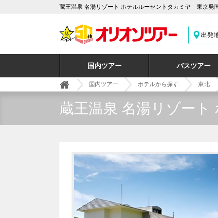
蔵王温泉 名湯リゾート ホテルルーセントタカミヤ 東京発
出発
国内ツアー
バスツアー
国内ツアー
ホテルから探す
東北
蔵王温泉 名湯リゾート