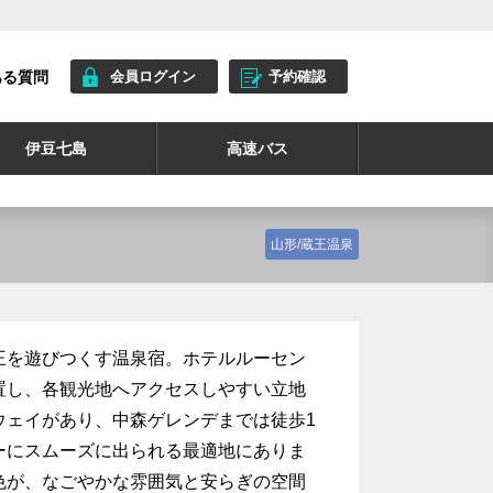
ある質問
会員ログイン
予約確認
伊豆七島
高速バス
山形/蔵王温泉
王を遊びつくす温泉宿。ホテルルーセン
置し、各観光地へアクセスしやすい立地
ウェイがあり、中森ゲレンデまでは徒歩1
ーにスムーズに出られる最適地にありま
色が、なごやかな雰囲気と安らぎの空間