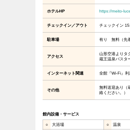
ホテルHP
https://meito-lu
チェックイン／アウト
チェックイン 15
駐車場
有り 無料（先着
山形空港よりタク
アクセス
蔵王温泉バスタ
インターネット関連
全館『Wi-Fi
無料送迎あり（
その他
絡ください。）
館内設備・サービス
○
大浴場
○
温泉