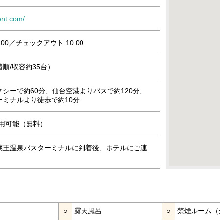
cent.com/
:00／チェックアウト 10:00
順/収容約35台）
シーで約60分、仙台空港よりバスで約120分、
ーミナルより徒歩で約10分
』利用可能（無料）
蔵王温泉バスターミナルに到着後、ホテルにご連
○
露天風呂
○
禁煙ルーム（