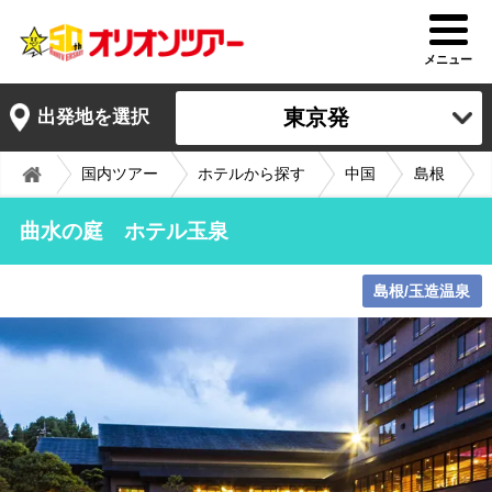
メニュー
東京発
出発地を選択
国内ツアー
ホテルから探す
中国
島根
曲水の庭 ホテル玉泉
島根/玉造温泉