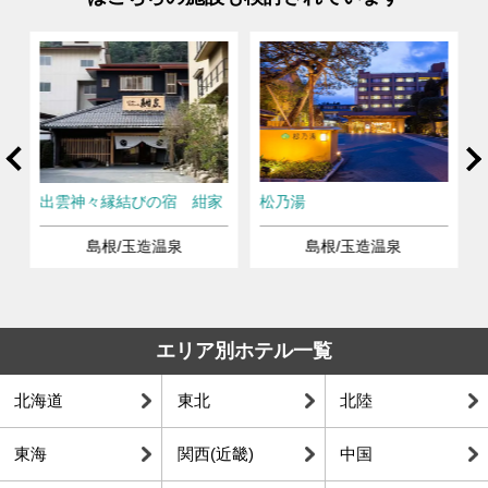
rev
Ne
出雲神々縁結びの宿 紺家
松乃湯
島根/玉造温泉
島根/玉造温泉
エリア別ホテル一覧
北海道
東北
北陸
東海
関西(近畿)
中国