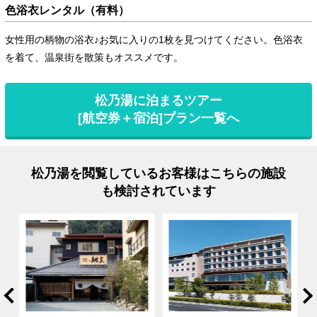
色浴衣レンタル（有料）
女性用の柄物の浴衣♪お気に入りの1枚を見つけてください。色浴衣
を着て、温泉街を散策もオススメです。
松乃湯に泊まるツアー
[航空券＋宿泊]プラン一覧へ
松乃湯を閲覧しているお客様はこちらの施設
も検討されています
rev
Ne