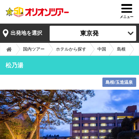
メニュー
東京発
出発地を選択
国内ツアー
ホテルから探す
中国
島根
松乃湯
島根/玉造温泉