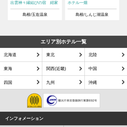
出雲神々縁結びの宿 紺家
ホテル一畑
島根/玉造温泉
島根/しんじ湖温泉
エリア別ホテル一覧
北海道
東北
北陸
東海
関西(近畿)
中国
四国
九州
沖縄
インフォメーション