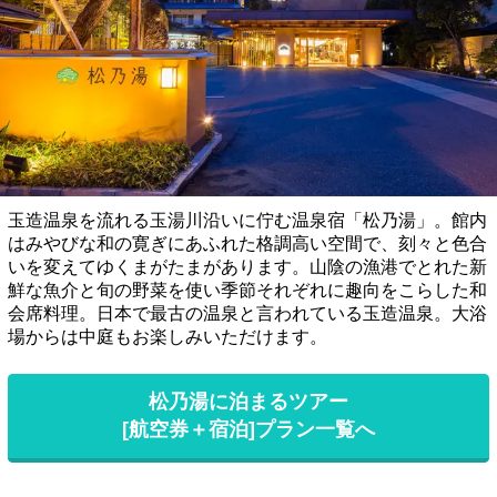
玉造温泉を流れる玉湯川沿いに佇む温泉宿「松乃湯」。館内
はみやびな和の寛ぎにあふれた格調高い空間で、刻々と色合
いを変えてゆくまがたまがあります。山陰の漁港でとれた新
鮮な魚介と旬の野菜を使い季節それぞれに趣向をこらした和
会席料理。日本で最古の温泉と言われている玉造温泉。大浴
場からは中庭もお楽しみいただけます。
松乃湯に泊まるツアー
[航空券＋宿泊]プラン一覧へ