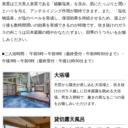
泉質は三大美人泉質である「硫酸塩泉」を含み、肌にたっぷりと潤い
とハリを与え、アンチエイジング作用が期待できます。また、「塩化
物温泉」が塩のベールを形成し、保湿効果を持続させるため、湯上が
り後も数時間潤いの効果を実感できるのが特徴です。吹き抜けのガラ
スの向こうは日本庭園の穏やかなたたずまい。四季のうつろいをお愉
しみください。
■ご入浴時間： 午前5時～午前9時（最終受付：午前8時30分まで）・
午後3時～午前0時（最終受付：午後11時30分まで）
大浴場
天窓から陽光が差し込む大浴場と、吹き抜
けのガラス越しに日本庭園を眺める大浴
場。男女入替制で、趣きの異なる二つの湯
をお愉しみいただけます。
貸切露天風呂