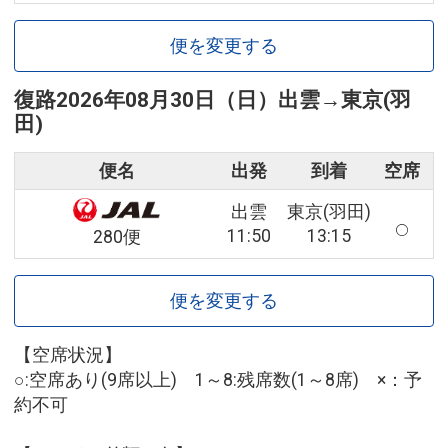
便を変更する
復路
2026年08月30日（日）
出雲
→
東京(羽
田)
便名
出発
到着
空席
出雲
東京(羽田)
11:50
13:15
280便
便を変更する
【空席状況】
○:空席あり(9席以上) 1～8:残席数(1～8席) ×：予
約不可