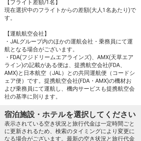
【フライト差額/1名】
現在選択中のフライトからの差額(大人1名あたり)で
す。
【運航航空会社】
・JALグループ内のほかの運航会社・乗務員にて運
航となる場合がございます。
・FDA(フジドリームエアラインズ)、AMX(天草エア
ライン)の記載がある便は、提携航空会社(FDA、
AMX)と日本航空（JAL）との共同運航便（コードシ
ェア便）です。提携航空会社(FDA・AMX)の機材お
よび乗務員にて運航し、機内サービスも提携航空会
社の基準に則ります。
宿泊施設・ホテルを選択してください
表示されている空き状況と旅行代金は一定時間ごと
に更新されるため、検索のタイミングにより変更に
なる場合がございます。最新の空き状況と旅行代金