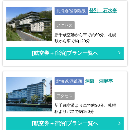
登別 石水亭
北海道/登別温泉
アクセス
新千歳空港から車で約60分、札幌
駅から車で約120分
[航空券＋宿泊]プラン一覧へ
洞爺 湖畔亭
北海道/洞爺湖
アクセス
新千歳空港より車で約90分、札幌
駅よりバスで約160分
[航空券＋宿泊]プラン一覧へ