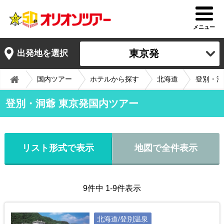
メニュー
東京発
出発地を選択
国内ツアー
ホテルから探す
北海道
登別・洞
登別・洞爺 東京発国内ツアー
リスト形式で表示
地図で全件表示
9件中 1-9件表示
北海道/登別温泉