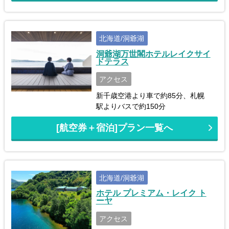
北海道/洞爺湖
洞爺湖万世閣ホテルレイクサイ
ドテラス
アクセス
新千歳空港より車で約85分、札幌
駅よりバスで約150分
[航空券＋宿泊]プラン一覧へ
北海道/洞爺湖
ホテル プレミアム・レイク ト
ーヤ
アクセス